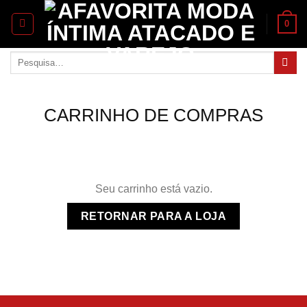
Skip
0
to
content
Pesquisar
por:
CARRINHO DE COMPRAS
Seu carrinho está vazio.
RETORNAR PARA A LOJA