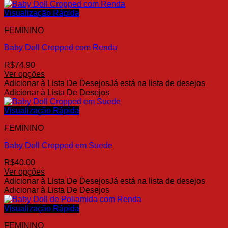
tem
produto
várias
Visualização Rápida
variantes.
FEMININO
As
opções
Baby Doll Cropped com Renda
podem
ser
R$
74.90
escolhidas
Ver opções
na
Este
Adicionar à Lista De Desejos
Já está na lista de desejos
página
produto
Adicionar à Lista De Desejos
do
tem
produto
várias
Visualização Rápida
variantes.
FEMININO
As
opções
Baby Doll Cropped em Suede
podem
ser
R$
40.00
escolhidas
Ver opções
na
Este
Adicionar à Lista De Desejos
Já está na lista de desejos
página
produto
Adicionar à Lista De Desejos
do
tem
produto
várias
Visualização Rápida
variantes.
FEMININO
As