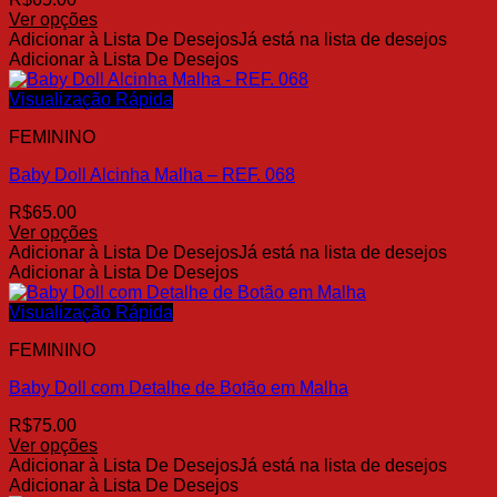
Ver opções
Este
Adicionar à Lista De Desejos
Já está na lista de desejos
produto
Adicionar à Lista De Desejos
tem
várias
Visualização Rápida
variantes.
FEMININO
As
opções
Baby Doll Alcinha Malha – REF. 068
podem
ser
R$
65.00
escolhidas
Ver opções
na
Este
Adicionar à Lista De Desejos
Já está na lista de desejos
página
produto
Adicionar à Lista De Desejos
do
tem
produto
várias
Visualização Rápida
variantes.
FEMININO
As
opções
Baby Doll com Detalhe de Botão em Malha
podem
ser
R$
75.00
escolhidas
Ver opções
na
Este
Adicionar à Lista De Desejos
Já está na lista de desejos
página
produto
Adicionar à Lista De Desejos
do