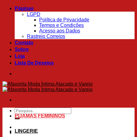
Skip
Páginas
to
LGPD
content
Política de Privacidade
Termos e Condições
Acesso aos Dados
Rastreio Correios
Contato
Sobre
Loja
Lista De Desejos
Menu
Pesquisar
por:
PIJAMAS FEMININOS
LINGERIE