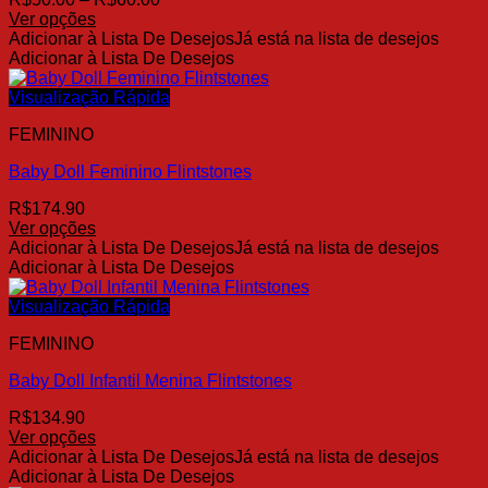
escolhidas
de
Ver opções
na
Este
preço:
Adicionar à Lista De Desejos
Já está na lista de desejos
página
produto
R$50.00
Adicionar à Lista De Desejos
do
tem
através
produto
várias
R$60.00
Visualização Rápida
variantes.
FEMININO
As
opções
Baby Doll Feminino Flintstones
podem
ser
R$
174.90
escolhidas
Ver opções
na
Este
Adicionar à Lista De Desejos
Já está na lista de desejos
página
produto
Adicionar à Lista De Desejos
do
tem
produto
várias
Visualização Rápida
variantes.
FEMININO
As
opções
Baby Doll Infantil Menina Flintstones
podem
ser
R$
134.90
escolhidas
Ver opções
na
Este
Adicionar à Lista De Desejos
Já está na lista de desejos
página
produto
Adicionar à Lista De Desejos
do