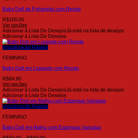
opções
Baby Doll de Poliamida com Renda
podem
ser
R$
100.00
escolhidas
Ver opções
na
Este
Adicionar à Lista De Desejos
Já está na lista de desejos
página
produto
Adicionar à Lista De Desejos
do
tem
produto
várias
Visualização Rápida
variantes.
FEMININO
As
opções
Baby Doll em Liganete com Renda
podem
ser
R$
84.90
escolhidas
Ver opções
na
Este
Adicionar à Lista De Desejos
Já está na lista de desejos
página
produto
Adicionar à Lista De Desejos
do
tem
produto
várias
Visualização Rápida
variantes.
FEMININO
As
opções
Baby Doll em Malha com Estampas Variadas
podem
ser
Faixa
R$
50.00
–
R$
60.00