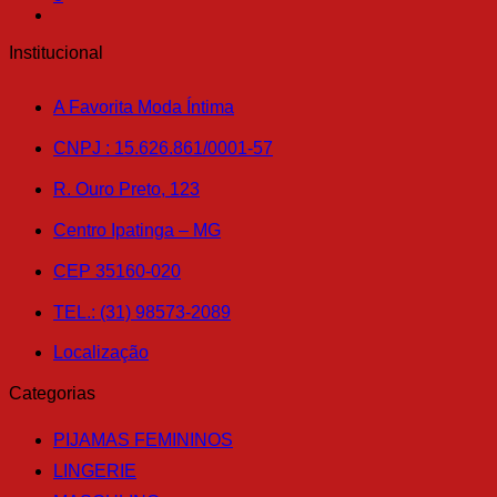
opções
podem
Institucional
ser
escolhidas
na
A Favorita Moda Íntima
página
do
CNPJ : 15.626.861/0001-57
produto
R. Ouro Preto, 123
Centro Ipatinga – MG
CEP 35160-020
TEL.: (31) 98573-2089
Localização
Categorias
PIJAMAS FEMININOS
LINGERIE