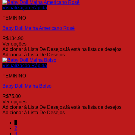
tem
produto
várias
Visualização Rápida
variantes.
FEMININO
As
opções
Baby Doll Malha Americano Rosê
podem
ser
R$
134.90
escolhidas
Ver opções
na
Este
Adicionar à Lista De Desejos
Já está na lista de desejos
página
produto
Adicionar à Lista De Desejos
do
tem
produto
várias
Visualização Rápida
variantes.
FEMININO
As
opções
Baby Doll Malha Bolso
podem
ser
R$
75.00
escolhidas
Ver opções
na
Este
Adicionar à Lista De Desejos
Já está na lista de desejos
página
produto
Adicionar à Lista De Desejos
do
tem
produto
1
várias
2
variantes.
3
As