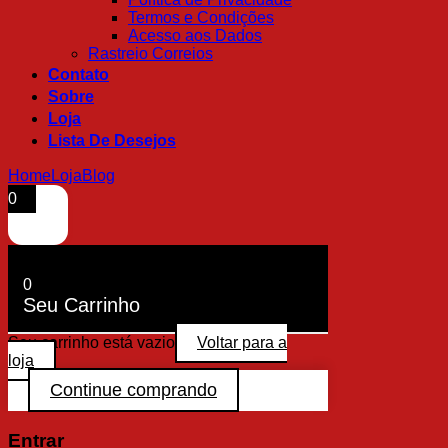
Termos e Condições
Acesso aos Dados
Rastreio Correios
Contato
Sobre
Loja
Lista De Desejos
Home
Loja
Blog
0
0
Seu Carrinho
Seu carrinho está vazio
Voltar para a
loja
Continue comprando
Entrar