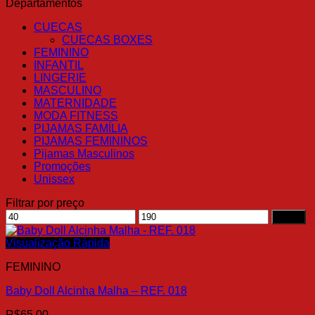
Departamentos
CUECAS
CUECAS BOXES
FEMININO
INFANTIL
LINGERIE
MASCULINO
MATERNIDADE
MODA FITNESS
PIJAMAS FAMÍLIA
PIJAMAS FEMININOS
Pijamas Masculinos
Promoções
Unissex
Filtrar por preço
Preço
Preço
Filtrar
mínimo
máximo
Visualização Rápida
FEMININO
Baby Doll Alcinha Malha – REF. 018
R$
65.00