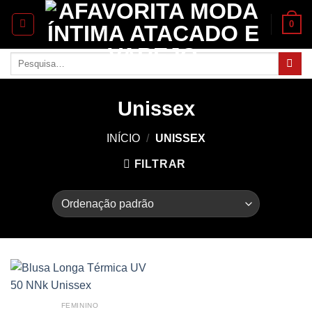
Skip
0
to
content
Pesquisar
por:
Unissex
INÍCIO
/
UNISSEX
FILTRAR
FEMININO