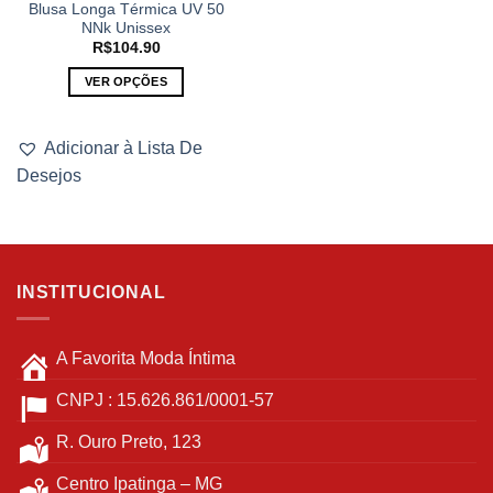
Blusa Longa Térmica UV 50
NNk Unissex
R$
104.90
VER OPÇÕES
Este
produto
Adicionar à Lista De
tem
Desejos
várias
variantes.
As
opções
podem
INSTITUCIONAL
ser
escolhidas
na
A Favorita Moda Íntima
página
do
CNPJ : 15.626.861/0001-57
produto
R. Ouro Preto, 123
Centro Ipatinga – MG