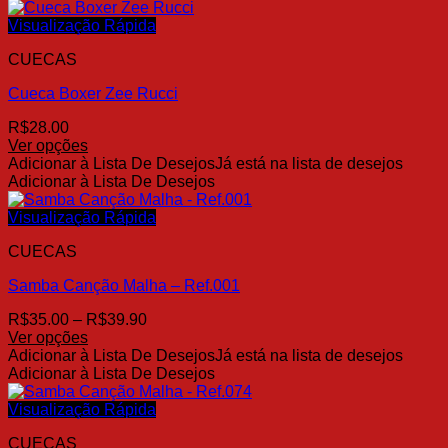
tem
produto
várias
Visualização Rápida
variantes.
CUECAS
As
opções
Cueca Boxer Zee Rucci
podem
ser
R$
28.00
escolhidas
Ver opções
na
Este
Adicionar à Lista De Desejos
Já está na lista de desejos
página
produto
Adicionar à Lista De Desejos
do
tem
produto
várias
Visualização Rápida
variantes.
CUECAS
As
opções
Samba Canção Malha – Ref.001
podem
ser
Faixa
R$
35.00
–
R$
39.90
escolhidas
de
Ver opções
na
Este
preço:
Adicionar à Lista De Desejos
Já está na lista de desejos
página
produto
R$35.00
Adicionar à Lista De Desejos
do
tem
através
produto
várias
R$39.90
Visualização Rápida
variantes.
CUECAS
As