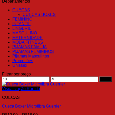
Departamentos
CUECAS
CUECAS BOXES
FEMININO
INFANTIL
LINGERIE
MASCULINO
MATERNIDADE
MODA FITNESS
PIJAMAS FAMÍLIA
PIJAMAS FEMININOS
Pijamas Masculinos
Promoções
Unissex
Filtrar por preço
Preço
Preço
Filtrar
mínimo
máximo
Visualização Rápida
CUECAS
Cueca Boxer Microfibra Guerrier
Faixa
R$
12.90
–
R$
18.00