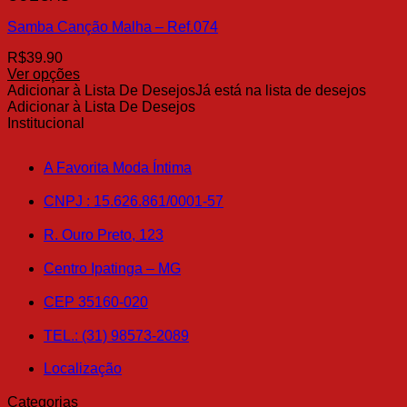
opções
Samba Canção Malha – Ref.074
podem
ser
R$
39.90
escolhidas
Ver opções
na
Este
Adicionar à Lista De Desejos
Já está na lista de desejos
página
produto
Adicionar à Lista De Desejos
do
tem
Institucional
produto
várias
variantes.
A Favorita Moda Íntima
As
opções
CNPJ : 15.626.861/0001-57
podem
ser
R. Ouro Preto, 123
escolhidas
na
Centro Ipatinga – MG
página
do
produto
CEP 35160-020
TEL.: (31) 98573-2089
Localização
Categorias