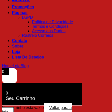
Promoções
Páginas
LGPD
Política de Privacidade
Termos e Condições
Acesso aos Dados
Rastreio Correios
Contato
Sobre
Loja
Lista De Desejos
Home
Loja
Blog
0
0
Seu Carrinho
Seu carrinho está vazio
Voltar para a