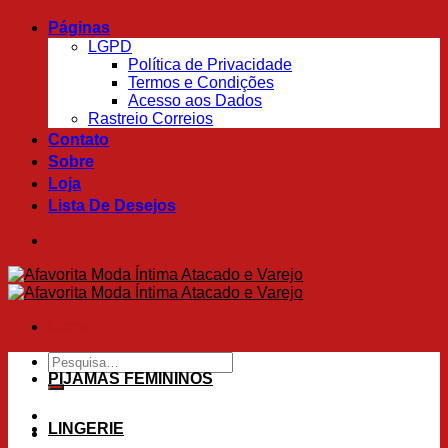
Skip
Páginas
to
LGPD
content
Política de Privacidade
Termos e Condições
Acesso aos Dados
Rastreio Correios
Contato
Sobre
Loja
Lista De Desejos
Menu
Pesquisar
por:
PIJAMAS FEMININOS
LINGERIE