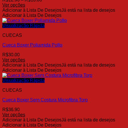
de
Ver opções
Este
preço:
Adicionar à Lista De Desejos
Já está na lista de desejos
produto
R$12.90
Adicionar à Lista De Desejos
tem
através
várias
R$18.00
Visualização Rápida
variantes.
CUECAS
As
opções
Cueca Boxer Poliamida Pollo
podem
ser
R$
30.00
escolhidas
Ver opções
na
Este
Adicionar à Lista De Desejos
Já está na lista de desejos
página
produto
Adicionar à Lista De Desejos
do
tem
produto
várias
Visualização Rápida
variantes.
CUECAS
As
opções
Cueca Boxer Sem Costura Microfibra Torp
podem
ser
R$
36.90
escolhidas
Ver opções
na
Este
Adicionar à Lista De Desejos
Já está na lista de desejos
página
produto
Adicionar à Lista De Desejos
do