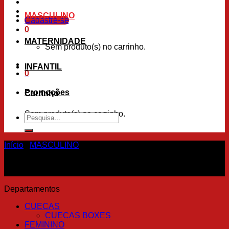
MASCULINO
Cadastre-se
0
MATERNIDADE
Sem produto(s) no carrinho.
INFANTIL
0
Promoções
Carrinho
Sem produto(s) no carrinho.
Pesquisar
por:
Início
/
MASCULINO
Departamentos
CUECAS
CUECAS BOXES
FEMININO