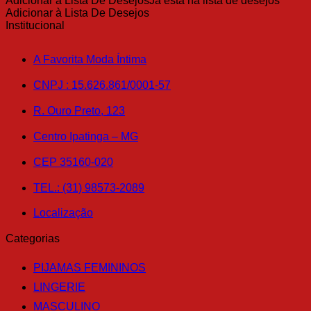
Adicionar à Lista De Desejos
Já está na lista de desejos
página
produto
Adicionar à Lista De Desejos
do
tem
Institucional
produto
várias
variantes.
A Favorita Moda Íntima
As
opções
CNPJ : 15.626.861/0001-57
podem
ser
R. Ouro Preto, 123
escolhidas
na
Centro Ipatinga – MG
página
do
produto
CEP 35160-020
TEL.: (31) 98573-2089
Localização
Categorias
PIJAMAS FEMININOS
LINGERIE
MASCULINO