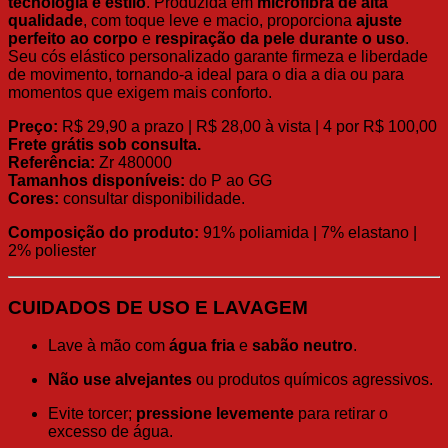
tecnologia e estilo
. Produzida em
microfibra de alta
qualidade
, com toque leve e macio, proporciona
ajuste
perfeito ao corpo
e
respiração da pele durante o uso
.
Seu cós elástico personalizado garante firmeza e liberdade
de movimento, tornando-a ideal para o dia a dia ou para
momentos que exigem mais conforto.
Preço:
R$ 29,90 a prazo | R$ 28,00 à vista | 4 por R$ 100,00
Frete grátis sob consulta.
Referência:
Zr 480000
Tamanhos disponíveis:
do P ao GG
Cores:
consultar disponibilidade.
Composição do produto:
91% poliamida | 7% elastano |
2% poliester
CUIDADOS DE USO E LAVAGEM
Lave à mão com
água fria
e
sabão neutro
.
Não use alvejantes
ou produtos químicos agressivos.
Evite torcer;
pressione levemente
para retirar o
excesso de água.