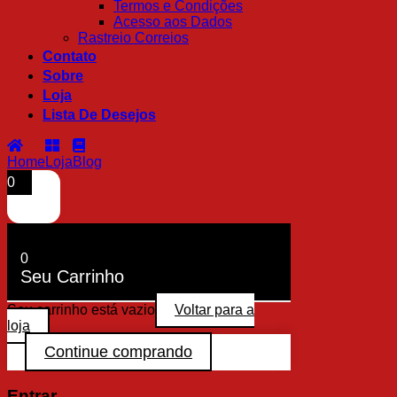
Termos e Condições
Acesso aos Dados
Rastreio Correios
Contato
Sobre
Loja
Lista De Desejos
Home
Loja
Blog
0
0
Seu Carrinho
Seu carrinho está vazio
Voltar para a
loja
Continue comprando
Entrar