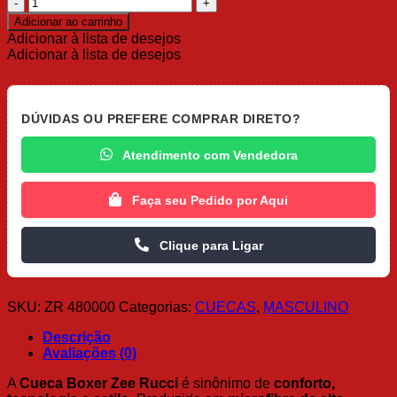
Cueca
Boxer
Adicionar ao carrinho
Zee
Adicionar à lista de desejos
Rucci
Adicionar à lista de desejos
quantidade
DÚVIDAS OU PREFERE COMPRAR DIRETO?
Atendimento com Vendedora
Faça seu Pedido por Aqui
Clique para Ligar
SKU:
ZR 480000
Categorias:
CUECAS
,
MASCULINO
Descrição
Avaliações (0)
A
Cueca Boxer Zee Rucci
é sinônimo de
conforto,