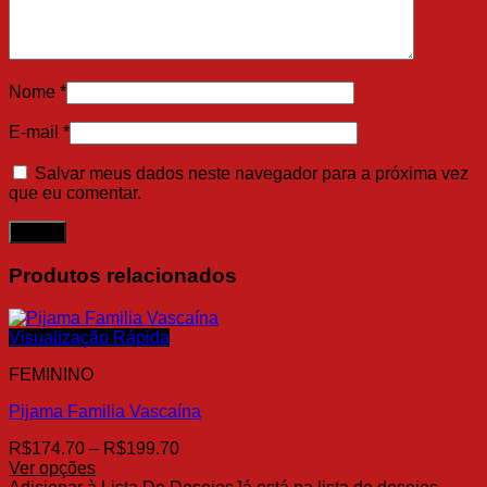
Nome
*
E-mail
*
Salvar meus dados neste navegador para a próxima vez
que eu comentar.
Produtos relacionados
Visualização Rápida
FEMININO
Pijama Familia Vascaína
Faixa
R$
174.70
–
R$
199.70
de
Ver opções
Este
preço: