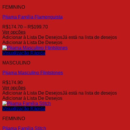
variantes.
FEMININO
As
opções
Pijama Família Flamenguista
podem
ser
Faixa
R$
174.70
–
R$
199.70
escolhidas
de
Ver opções
na
Este
preço:
Adicionar à Lista De Desejos
Já está na lista de desejos
página
produto
R$174.70
Adicionar à Lista De Desejos
do
tem
através
produto
várias
R$199.70
Visualização Rápida
variantes.
MASCULINO
As
opções
Pijama Masculino Flintstones
podem
ser
R$
174.90
escolhidas
Ver opções
na
Este
Adicionar à Lista De Desejos
Já está na lista de desejos
página
produto
Adicionar à Lista De Desejos
do
tem
produto
várias
Visualização Rápida
variantes.
FEMININO
As
opções
Pijama Família Stitch
podem