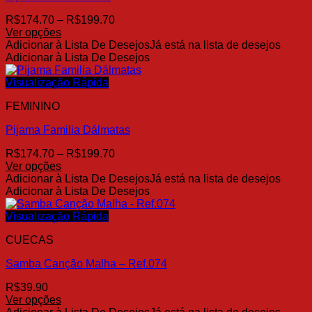
ser
Faixa
R$
174.70
–
R$
199.70
escolhidas
de
Ver opções
na
Este
preço:
Adicionar à Lista De Desejos
Já está na lista de desejos
página
produto
R$174.70
Adicionar à Lista De Desejos
do
tem
através
produto
várias
R$199.70
Visualização Rápida
variantes.
FEMININO
As
opções
Pijama Familia Dálmatas
podem
ser
Faixa
R$
174.70
–
R$
199.70
escolhidas
de
Ver opções
na
Este
preço:
Adicionar à Lista De Desejos
Já está na lista de desejos
página
produto
R$174.70
Adicionar à Lista De Desejos
do
tem
através
produto
várias
R$199.70
Visualização Rápida
variantes.
CUECAS
As
opções
Samba Canção Malha – Ref.074
podem
ser
R$
39.90
escolhidas
Ver opções
na
Este