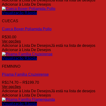
Adicionar à Lista De Desejos
Já está na lista de desejos
produto
R$174.70
Adicionar à Lista De Desejos
tem
através
várias
R$199.70
Visualização Rápida
variantes.
CUECAS
As
opções
Cueca Boxer Poliamida Pollo
podem
ser
R$
30.00
escolhidas
Ver opções
na
Este
Adicionar à Lista De Desejos
Já está na lista de desejos
página
produto
Adicionar à Lista De Desejos
do
tem
produto
várias
Visualização Rápida
variantes.
FEMININO
As
opções
Pijama Família Cruzeirense
podem
ser
Faixa
R$
174.70
–
R$
199.70
escolhidas
de
Ver opções
na
Este
preço:
Adicionar à Lista De Desejos
Já está na lista de desejos
página
produto
R$174.70
Adicionar à Lista De Desejos
do
tem
através
produto
várias
R$199.70
Visualização Rápida