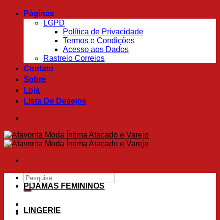
Skip
Páginas
to
LGPD
content
Política de Privacidade
Termos e Condições
Acesso aos Dados
Rastreio Correios
Contato
Sobre
Loja
Lista De Desejos
Menu
Pesquisar
por:
PIJAMAS FEMININOS
LINGERIE