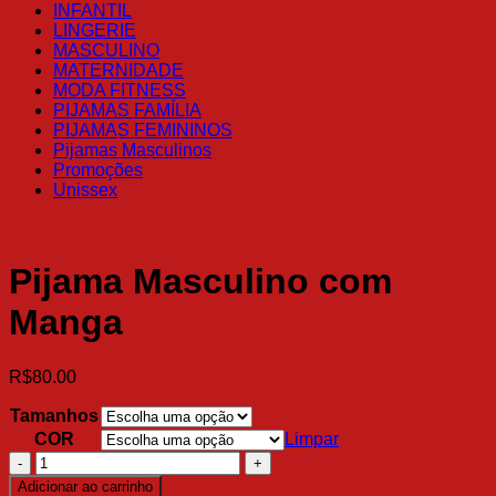
INFANTIL
LINGERIE
MASCULINO
MATERNIDADE
MODA FITNESS
PIJAMAS FAMÍLIA
PIJAMAS FEMININOS
Pijamas Masculinos
Promoções
Unissex
Pijama Masculino com
Manga
R$
80.00
Tamanhos
COR
Limpar
Pijama
Masculino
Adicionar ao carrinho