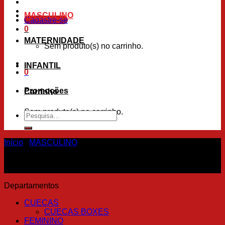
MASCULINO
Cadastre-se
0
MATERNIDADE
Sem produto(s) no carrinho.
INFANTIL
0
Promoções
Carrinho
Sem produto(s) no carrinho.
Pesquisar
por:
Início
/
MASCULINO
Departamentos
CUECAS
CUECAS BOXES
FEMININO