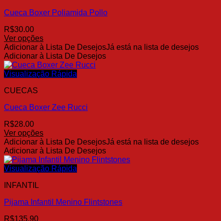
opções
Cueca Boxer Poliamida Pollo
podem
ser
R$
30.00
escolhidas
Ver opções
na
Este
Adicionar à Lista De Desejos
Já está na lista de desejos
página
produto
Adicionar à Lista De Desejos
do
tem
produto
várias
Visualização Rápida
variantes.
CUECAS
As
opções
Cueca Boxer Zee Rucci
podem
ser
R$
28.00
escolhidas
Ver opções
na
Este
Adicionar à Lista De Desejos
Já está na lista de desejos
página
produto
Adicionar à Lista De Desejos
do
tem
produto
várias
Visualização Rápida
variantes.
INFANTIL
As
opções
Pijama Infantil Menino Flintstones
podem
ser
R$
135.90