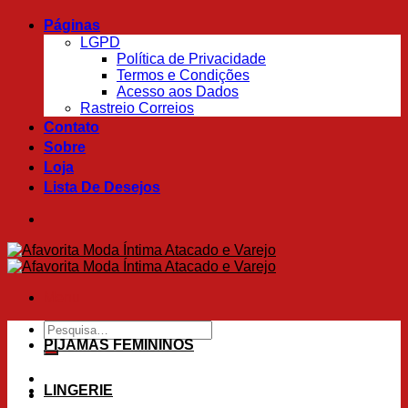
Skip
Páginas
to
LGPD
content
Política de Privacidade
Termos e Condições
Acesso aos Dados
Rastreio Correios
Contato
Sobre
Loja
Lista De Desejos
Menu
Pesquisar
por:
PIJAMAS FEMININOS
LINGERIE