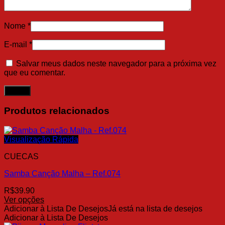
Nome
*
E-mail
*
Salvar meus dados neste navegador para a próxima vez
que eu comentar.
Produtos relacionados
Visualização Rápida
CUECAS
Samba Canção Malha – Ref.074
R$
39.90
Ver opções
Este
Adicionar à Lista De Desejos
Já está na lista de desejos
produto
Adicionar à Lista De Desejos