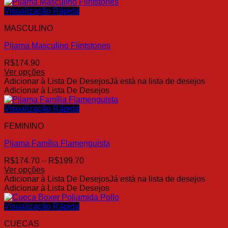
tem
várias
Visualização Rápida
variantes.
MASCULINO
As
opções
Pijama Masculino Flintstones
podem
ser
R$
174.90
escolhidas
Ver opções
na
Este
Adicionar à Lista De Desejos
Já está na lista de desejos
página
produto
Adicionar à Lista De Desejos
do
tem
produto
várias
Visualização Rápida
variantes.
FEMININO
As
opções
Pijama Família Flamenguista
podem
ser
Faixa
R$
174.70
–
R$
199.70
escolhidas
de
Ver opções
na
Este
preço:
Adicionar à Lista De Desejos
Já está na lista de desejos
página
produto
R$174.70
Adicionar à Lista De Desejos
do
tem
através
produto
várias
R$199.70
Visualização Rápida
variantes.
CUECAS
As