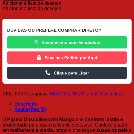
com
Adicionar à lista de desejos
Manga
Adicionar à lista de desejos
quantidade
DÚVIDAS OU PREFERE COMPRAR DIRETO?
Atendimento com Vendedora
Faça seu Pedido por Aqui
Clique para Ligar
SKU:
009
Categorias:
MASCULINO
,
Pijamas Masculinos
Descrição
Avaliações (0)
O
Pijama Masculino com Manga
une
conforto, estilo e
praticidade
para suas noites de descanso. Confeccionado
em
malha leve e macia
, proporciona
toque suave na pele
e