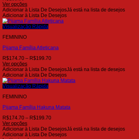
escolhidas
Ver opções
na
Este
Adicionar à Lista De Desejos
Já está na lista de desejos
página
produto
Adicionar à Lista De Desejos
do
tem
produto
várias
Visualização Rápida
variantes.
FEMININO
As
opções
Pijama Família Atleticana
podem
ser
Faixa
R$
174.70
–
R$
199.70
escolhidas
de
Ver opções
na
Este
preço:
Adicionar à Lista De Desejos
Já está na lista de desejos
página
produto
R$174.70
Adicionar à Lista De Desejos
do
tem
através
produto
várias
R$199.70
Visualização Rápida
variantes.
FEMININO
As
opções
Pijama Família Hakuna Matata
podem
ser
Faixa
R$
174.70
–
R$
199.70
escolhidas
de
Ver opções
na
Este
preço:
Adicionar à Lista De Desejos
Já está na lista de desejos
página
produto
R$174.70
Adicionar à Lista De Desejos
do