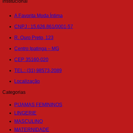
tem
através
Institucional
produto
várias
R$199.70
variantes.
A Favorita Moda Íntima
As
opções
CNPJ : 15.626.861/0001-57
podem
ser
R. Ouro Preto, 123
escolhidas
na
Centro Ipatinga – MG
página
do
produto
CEP 35160-020
TEL.: (31) 98573-2089
Localização
Categorias
PIJAMAS FEMININOS
LINGERIE
MASCULINO
MATERNIDADE