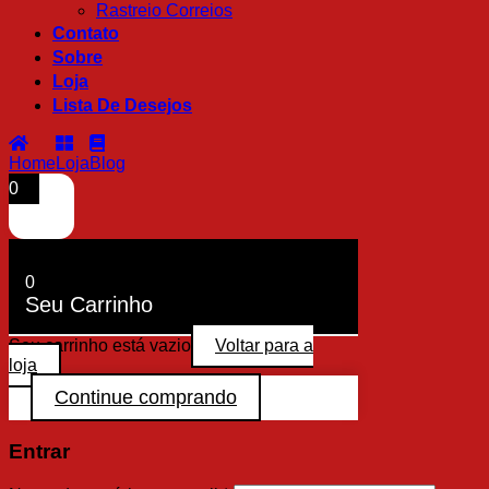
Rastreio Correios
Contato
Sobre
Loja
Lista De Desejos
Home
Loja
Blog
0
0
Seu Carrinho
Seu carrinho está vazio
Voltar para a
loja
Continue comprando
Entrar