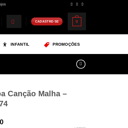
ejos
0
CADASTRE-SE
INFANTIL
PROMOÇÕES
a Canção Malha –
74
90