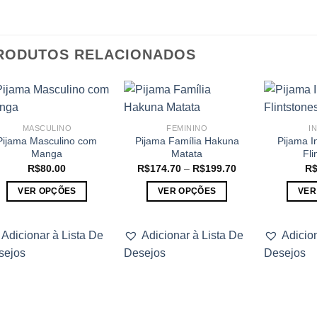
RODUTOS RELACIONADOS
MASCULINO
FEMININO
I
Pijama Masculino com
Pijama Família Hakuna
Pijama I
Manga
Matata
Fli
Faixa
R$
80.00
R$
174.70
–
R$
199.70
R
de
preço:
VER OPÇÕES
VER OPÇÕES
VER
R$174.70
através
Este
Este
R$199.70
produto
produto
Adicionar à Lista De
Adicionar à Lista De
Adicio
tem
tem
sejos
Desejos
Desejos
várias
várias
variantes.
variantes.
As
As
opções
opções