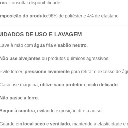
res:
consultar disponibilidade.
mposição do produto:
96% de poliéster e 4% de elastano
UIDADOS DE USO E LAVAGEM
Lave à mão com
água fria
e
sabão neutro
.
Não use alvejantes
ou produtos químicos agressivos.
Evite torcer;
pressione levemente
para retirar o excesso de ág
Caso use máquina,
utilize saco protetor
e
ciclo delicado
.
Não passe a ferro.
Seque à sombra
, evitando exposição direta ao sol.
Guarde em
local seco e ventilado
, mantendo a elasticidade e o