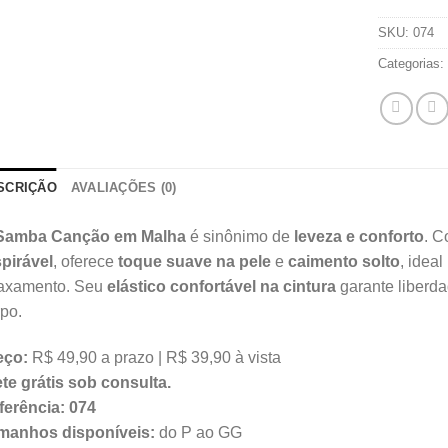
SKU:
074
Categorias
SCRIÇÃO
AVALIAÇÕES (0)
Samba Canção em Malha
é sinônimo de
leveza e conforto
. C
pirável
, oferece
toque suave na pele
e
caimento solto
, idea
laxamento. Seu
elástico confortável na cintura
garante liberda
po.
eço:
R$ 49,90 a prazo | R$ 39,90 à vista
te grátis sob consulta.
ferência: 074
manhos disponíveis:
do P ao GG