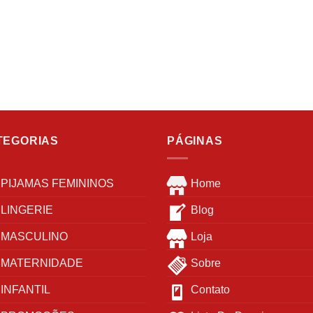
podem
podem
ser
ser
escolhidas
escolhidas
na
na
página
página
do
do
produto
produto
TEGORIAS
PÁGINAS
PIJAMAS FEMININOS
Home
LINGERIE
Blog
MASCULINO
Loja
MATERNIDADE
Sobre
INFANTIL
Contato