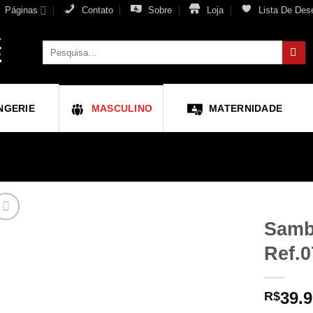
Páginas
Contato
Sobre
Loja
Lista De Des
Pesquisar
por:
NGERIE
MASCULINO
MATERNIDADE
Samb
Ref.0
39.
R$