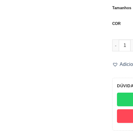
Tamanhos
COR
Samba Can
Adicio
DÚVID