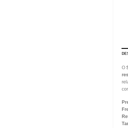
DE
O
res
re
cor
Pr
Fre
Re
Ta