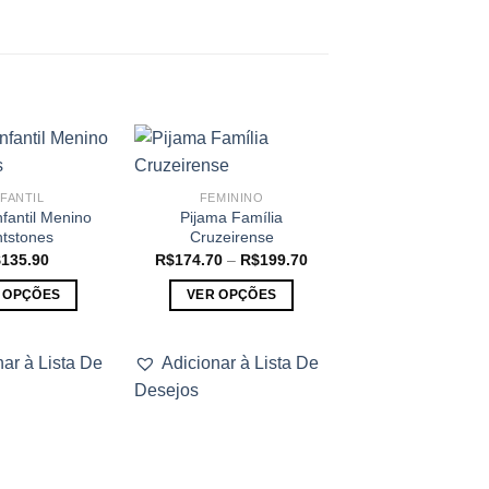
NFANTIL
FEMININO
nfantil Menino
Pijama Família
ntstones
Cruzeirense
Faixa
$
135.90
R$
174.70
–
R$
199.70
de
preço:
 OPÇÕES
VER OPÇÕES
R$174.70
através
Este
Este
R$199.70
FEMININO
produto
produto
Pijama Famíl
nar à Lista De
Adicionar à Lista De
tem
tem
Flamenguist
Desejos
várias
várias
R$
174.70
–
R$
1
variantes.
variantes.
VER OPÇÕE
As
As
Este
opções
opções
produ