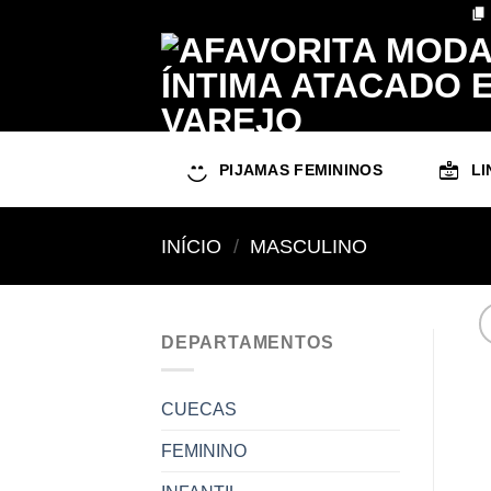
Skip
to
content
PIJAMAS FEMININOS
LI
INÍCIO
/
MASCULINO
DEPARTAMENTOS
CUECAS
FEMININO