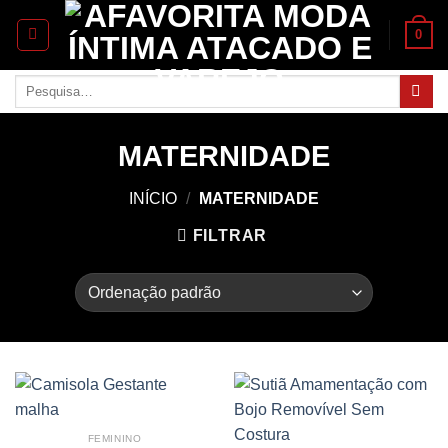
Skip
0
to
content
Pesquisar
por:
MATERNIDADE
INÍCIO
/
MATERNIDADE
FILTRAR
FEMININO