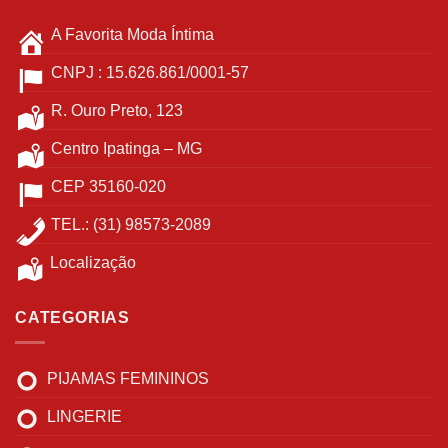
na
do
A Favorita Moda Íntima
página
produto
do
CNPJ : 15.626.861/0001-57
produto
R. Ouro Preto, 123
Centro Ipatinga – MG
CEP 35160-020
TEL.: (31) 98573-2089
Localização
CATEGORIAS
PIJAMAS FEMININOS
LINGERIE