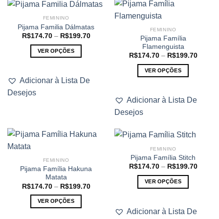
opções
As
podem
opções
FEMININO
ser
podem
Pijama Familia Dálmatas
FEMININO
escolhidas
ser
Faixa
R$
174.70
–
R$
199.70
Pijama Família
de
na
escolhidas
Flamenguista
preço:
VER OPÇÕES
página
na
R$174.70
Faixa
R$
174.70
–
R$
199.70
através
de
Este
do
página
R$199.70
preço:
VER OPÇÕES
produto
produto
R$174
do
Adicionar à Lista De
atravé
Este
tem
produto
R$199
Desejos
produto
várias
Adicionar à Lista De
tem
variantes.
Desejos
várias
As
variantes.
opções
As
podem
opções
ser
FEMININO
podem
escolhidas
Pijama Família Stitch
FEMININO
ser
na
Faixa
R$
174.70
–
R$
199.70
Pijama Família Hakuna
de
escolhidas
página
Matata
preço:
VER OPÇÕES
na
R$174
do
Faixa
R$
174.70
–
R$
199.70
atravé
de
Este
página
produto
R$199
preço:
VER OPÇÕES
produto
R$174.70
do
Adicionar à Lista De
através
Este
tem
produto
R$199.70