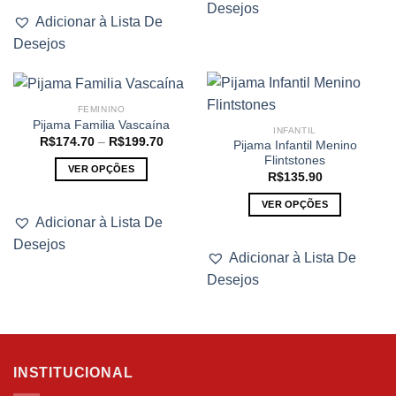
Desejos
produto
várias
Adicionar à Lista De
tem
variantes.
Desejos
várias
As
variantes.
opções
As
podem
opções
ser
FEMININO
podem
escolhidas
Pijama Familia Vascaína
INFANTIL
ser
na
Faixa
R$
174.70
–
R$
199.70
Pijama Infantil Menino
de
escolhidas
página
Flintstones
preço:
VER OPÇÕES
na
R$174.70
do
R$
135.90
através
Este
página
produto
R$199.70
VER OPÇÕES
produto
do
Adicionar à Lista De
Este
tem
produto
Desejos
produto
várias
Adicionar à Lista De
tem
variantes.
Desejos
várias
As
variantes.
opções
As
podem
opções
ser
podem
escolhidas
INSTITUCIONAL
ser
na
escolhidas
página