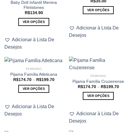
R$
35.00
Baby Doll Infantil Menina
Flintstones
VER OPÇÕES
R$
134.90
Este
VER OPÇÕES
produto
Adicionar à Lista De
Este
tem
Desejos
produto
várias
Adicionar à Lista De
tem
variantes.
Desejos
várias
As
variantes.
opções
As
podem
opções
ser
FEMININO
podem
escolhidas
Pijama Família Atleticana
FEMININO
ser
na
Faixa
R$
174.70
–
R$
199.70
Pijama Família Cruzeirense
de
escolhidas
página
Faixa
R$
174.70
–
R$
199.70
preço:
VER OPÇÕES
de
na
R$174.70
do
preço:
através
Este
VER OPÇÕES
página
produto
R$174
R$199.70
atravé
produto
Este
do
R$199
Adicionar à Lista De
tem
produto
produto
Adicionar à Lista De
Desejos
várias
tem
variantes.
Desejos
várias
As
variantes.