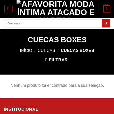
Skip
0
to
content
Pesquisar
por:
CUECAS BOXES
INÍCIO
/
CUECAS
/
CUECAS BOXES
FILTRAR
Nenhum produto foi encontrado para a sua seleção.
INSTITUCIONAL