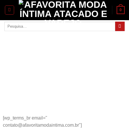
0
[wp_terms_br email="
contato@afavoritamodaintima.com.br"]