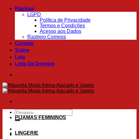
Skip
Páginas
to
LGPD
content
Política de Privacidade
Termos e Condições
Acesso aos Dados
Rastreio Correios
Contato
Sobre
Loja
Lista De Desejos
Menu
Pesquisar
por:
PIJAMAS FEMININOS
LINGERIE