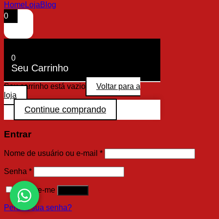
Home
Loja
Blog
0
0
Seu Carrinho
Seu carrinho está vazio
Voltar para a
loja
Continue comprando
Entrar
Nome de usuário ou e-mail
*
Senha
*
Lembre-me
Acessar
Perdeu sua senha?