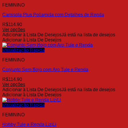
variantes.
FEMININO
As
opções
Camisola Plus Poliamida com Detalhes de Renda
podem
ser
R$
114.90
escolhidas
Ver opções
na
Este
Adicionar à Lista De Desejos
Já está na lista de desejos
página
produto
Adicionar à Lista De Desejos
do
tem
produto
várias
Visualização Rápida
variantes.
FEMININO
As
opções
Conjunto Sem Bojo com Aro Tule e Renda
podem
ser
R$
114.90
escolhidas
Ver opções
na
Este
Adicionar à Lista De Desejos
Já está na lista de desejos
página
produto
Adicionar à Lista De Desejos
do
tem
produto
várias
Visualização Rápida
variantes.
FEMININO
As
opções
Hobby Tule e Renda LiziLi
podem