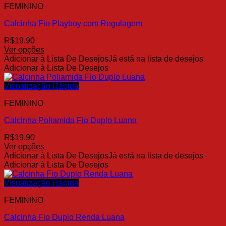
FEMININO
As
opções
Calcinha Fio Playboy com Regulagem
podem
ser
R$
19.90
escolhidas
Ver opções
na
Este
Adicionar à Lista De Desejos
Já está na lista de desejos
página
produto
Adicionar à Lista De Desejos
do
tem
produto
várias
Visualização Rápida
variantes.
FEMININO
As
opções
Calcinha Poliamida Fio Duplo Luana
podem
ser
R$
19.90
escolhidas
Ver opções
na
Este
Adicionar à Lista De Desejos
Já está na lista de desejos
página
produto
Adicionar à Lista De Desejos
do
tem
produto
várias
Visualização Rápida
variantes.
FEMININO
As
opções
Calcinha Fio Duplo Renda Luana
podem