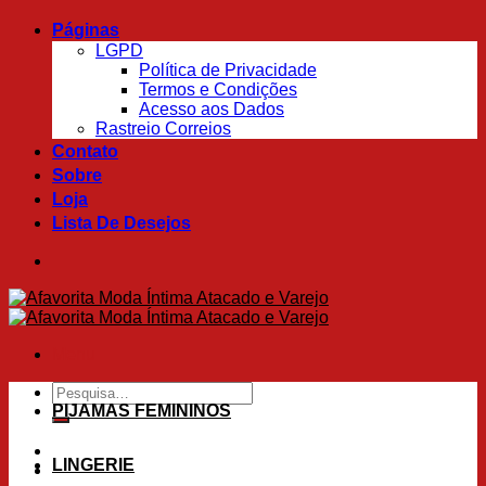
Skip
Páginas
to
LGPD
content
Política de Privacidade
Termos e Condições
Acesso aos Dados
Rastreio Correios
Contato
Sobre
Loja
Lista De Desejos
Menu
Pesquisar
por:
PIJAMAS FEMININOS
LINGERIE