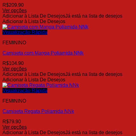
ser
R$
209.90
escolhidas
Ver opções
na
Este
Adicionar à Lista De Desejos
Já está na lista de desejos
página
produto
Adicionar à Lista De Desejos
do
tem
produto
várias
Visualização Rápida
variantes.
FEMININO
As
opções
Camiseta com Manga Poliamida NNk
podem
ser
R$
104.90
escolhidas
Ver opções
na
Este
Adicionar à Lista De Desejos
Já está na lista de desejos
página
produto
Adicionar à Lista De Desejos
do
tem
produto
várias
Visualização Rápida
variantes.
FEMININO
As
opções
Camiseta Regata Poliamida NNk
podem
ser
R$
79.90
escolhidas
Ver opções
na
Este
Adicionar à Lista De Desejos
Já está na lista de desejos
página