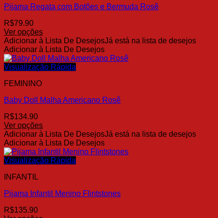
Pijama Regata com Botões e Bermuda Rosê
podem
ser
R$
79.90
escolhidas
Ver opções
na
Este
Adicionar à Lista De Desejos
Já está na lista de desejos
página
produto
Adicionar à Lista De Desejos
do
tem
produto
várias
Visualização Rápida
variantes.
FEMININO
As
opções
Baby Doll Malha Americano Rosê
podem
ser
R$
134.90
escolhidas
Ver opções
na
Este
Adicionar à Lista De Desejos
Já está na lista de desejos
página
produto
Adicionar à Lista De Desejos
do
tem
produto
várias
Visualização Rápida
variantes.
INFANTIL
As
opções
Pijama Infantil Menino Flintstones
podem
ser
R$
135.90
escolhidas