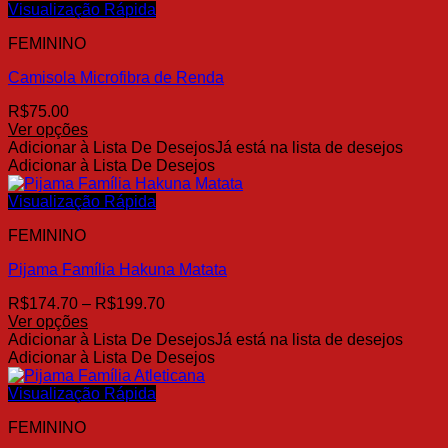
várias
R$17.00
Visualização Rápida
variantes.
FEMININO
As
opções
Camisola Microfibra de Renda
podem
ser
R$
75.00
escolhidas
Ver opções
na
Este
Adicionar à Lista De Desejos
Já está na lista de desejos
página
produto
Adicionar à Lista De Desejos
do
tem
produto
várias
Visualização Rápida
variantes.
FEMININO
As
opções
Pijama Família Hakuna Matata
podem
ser
Faixa
R$
174.70
–
R$
199.70
escolhidas
de
Ver opções
na
Este
preço:
Adicionar à Lista De Desejos
Já está na lista de desejos
página
produto
R$174.70
Adicionar à Lista De Desejos
do
tem
através
produto
várias
R$199.70
Visualização Rápida
variantes.
FEMININO
As
opções