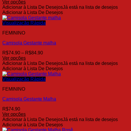
de
Ver opções
na
Este
preço:
Adicionar à Lista De Desejos
Já está na lista de desejos
página
produto
R$65.00
Adicionar à Lista De Desejos
do
tem
através
produto
várias
R$75.00
Visualização Rápida
variantes.
FEMININO
As
opções
Camisola Gestante malha
podem
ser
Faixa
R$
74.90
–
R$
84.90
escolhidas
de
Ver opções
na
Este
preço:
Adicionar à Lista De Desejos
Já está na lista de desejos
página
produto
R$74.90
Adicionar à Lista De Desejos
do
tem
através
produto
várias
R$84.90
Visualização Rápida
variantes.
FEMININO
As
opções
Camisola Gestante Malha
podem
ser
R$
74.90
escolhidas
Ver opções
na
Este
Adicionar à Lista De Desejos
Já está na lista de desejos
página
produto
Adicionar à Lista De Desejos
do
tem