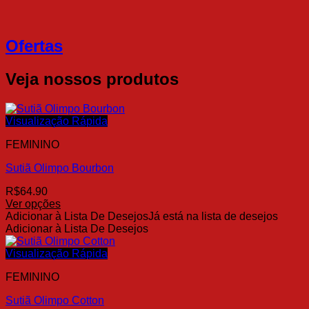
Ofertas
Veja nossos produtos
Visualização Rápida
FEMININO
Sutiã Olimpo Bourbon
R$
64.90
Ver opções
Este
Adicionar à Lista De Desejos
Já está na lista de desejos
produto
Adicionar à Lista De Desejos
tem
várias
Visualização Rápida
variantes.
FEMININO
As
opções
Sutiã Olimpo Cotton
podem