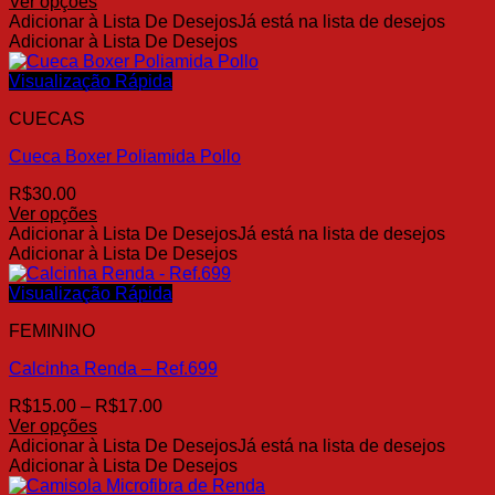
de
Ver opções
na
Este
preço:
Adicionar à Lista De Desejos
Já está na lista de desejos
página
produto
R$12.90
Adicionar à Lista De Desejos
do
tem
através
produto
várias
R$18.00
Visualização Rápida
variantes.
CUECAS
As
opções
Cueca Boxer Poliamida Pollo
podem
ser
R$
30.00
escolhidas
Ver opções
na
Este
Adicionar à Lista De Desejos
Já está na lista de desejos
página
produto
Adicionar à Lista De Desejos
do
tem
produto
várias
Visualização Rápida
variantes.
FEMININO
As
opções
Calcinha Renda – Ref.699
podem
ser
Faixa
R$
15.00
–
R$
17.00
escolhidas
de
Ver opções
na
Este
preço:
Adicionar à Lista De Desejos
Já está na lista de desejos
página
produto
R$15.00
Adicionar à Lista De Desejos
do
tem
através
produto