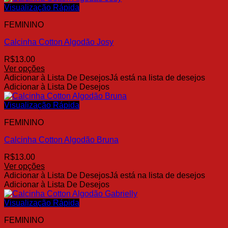
produto
várias
Visualização Rápida
variantes.
FEMININO
As
opções
Calcinha Cotton Algodão Josy
podem
ser
R$
13.00
escolhidas
Ver opções
na
Este
Adicionar à Lista De Desejos
Já está na lista de desejos
página
produto
Adicionar à Lista De Desejos
do
tem
produto
várias
Visualização Rápida
variantes.
FEMININO
As
opções
Calcinha Cotton Algodão Bruna
podem
ser
R$
13.00
escolhidas
Ver opções
na
Este
Adicionar à Lista De Desejos
Já está na lista de desejos
página
produto
Adicionar à Lista De Desejos
do
tem
produto
várias
Visualização Rápida
variantes.
FEMININO
As