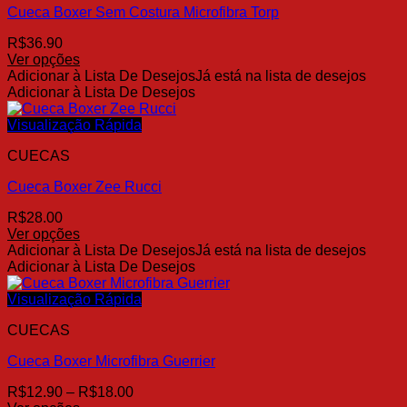
Cueca Boxer Sem Costura Microfibra Torp
podem
ser
R$
36.90
escolhidas
Ver opções
na
Este
Adicionar à Lista De Desejos
Já está na lista de desejos
página
produto
Adicionar à Lista De Desejos
do
tem
produto
várias
Visualização Rápida
variantes.
CUECAS
As
opções
Cueca Boxer Zee Rucci
podem
ser
R$
28.00
escolhidas
Ver opções
na
Este
Adicionar à Lista De Desejos
Já está na lista de desejos
página
produto
Adicionar à Lista De Desejos
do
tem
produto
várias
Visualização Rápida
variantes.
CUECAS
As
opções
Cueca Boxer Microfibra Guerrier
podem
ser
Faixa
R$
12.90
–
R$
18.00
escolhidas