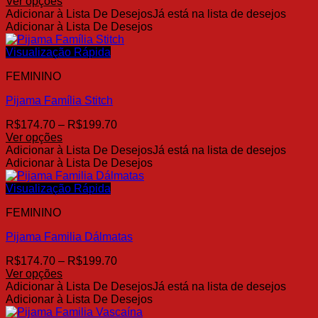
de
Ver opções
na
Este
preço:
Adicionar à Lista De Desejos
Já está na lista de desejos
página
produto
R$174.70
Adicionar à Lista De Desejos
do
tem
através
produto
várias
R$199.70
Visualização Rápida
variantes.
FEMININO
As
opções
Pijama Família Stitch
podem
ser
Faixa
R$
174.70
–
R$
199.70
escolhidas
de
Ver opções
na
Este
preço:
Adicionar à Lista De Desejos
Já está na lista de desejos
página
produto
R$174.70
Adicionar à Lista De Desejos
do
tem
através
produto
várias
R$199.70
Visualização Rápida
variantes.
FEMININO
As
opções
Pijama Familia Dálmatas
podem
ser
Faixa
R$
174.70
–
R$
199.70
escolhidas
de
Ver opções
na
Este
preço:
Adicionar à Lista De Desejos
Já está na lista de desejos
página
produto
R$174.70
Adicionar à Lista De Desejos
do
tem
através
produto