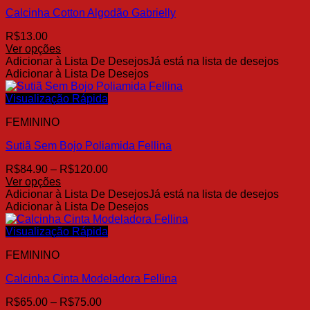
opções
Calcinha Cotton Algodão Gabrielly
podem
ser
R$
13.00
escolhidas
Ver opções
na
Este
Adicionar à Lista De Desejos
Já está na lista de desejos
página
produto
Adicionar à Lista De Desejos
do
tem
produto
várias
Visualização Rápida
variantes.
FEMININO
As
opções
Sutiã Sem Bojo Poliamida Fellina
podem
ser
Faixa
R$
84.90
–
R$
120.00
escolhidas
de
Ver opções
na
Este
preço:
Adicionar à Lista De Desejos
Já está na lista de desejos
página
produto
R$84.90
Adicionar à Lista De Desejos
do
tem
através
produto
várias
R$120.00
Visualização Rápida
variantes.
FEMININO
As
opções
Calcinha Cinta Modeladora Fellina
podem
ser
Faixa
R$
65.00
–
R$
75.00
escolhidas