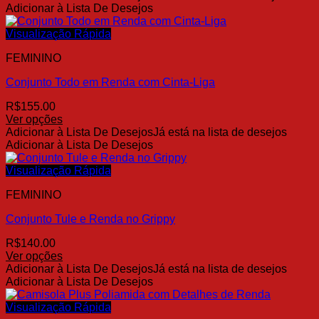
produto
Adicionar à Lista De Desejos
do
tem
produto
várias
Visualização Rápida
variantes.
FEMININO
As
opções
Conjunto Todo em Renda com Cinta-Liga
podem
ser
R$
155.00
escolhidas
Ver opções
na
Este
Adicionar à Lista De Desejos
Já está na lista de desejos
página
produto
Adicionar à Lista De Desejos
do
tem
produto
várias
Visualização Rápida
variantes.
FEMININO
As
opções
Conjunto Tule e Renda no Grippy
podem
ser
R$
140.00
escolhidas
Ver opções
na
Este
Adicionar à Lista De Desejos
Já está na lista de desejos
página
produto
Adicionar à Lista De Desejos
do
tem
produto
várias
Visualização Rápida