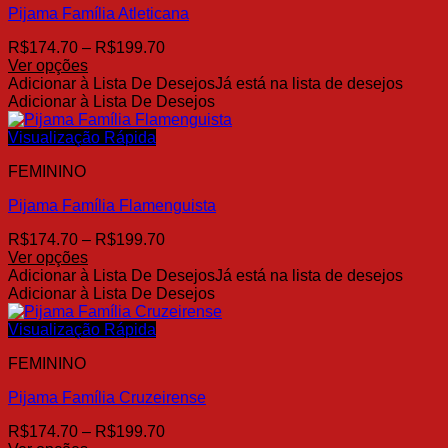
Pijama Família Atleticana
podem
ser
Faixa
R$
174.70
–
R$
199.70
escolhidas
de
Ver opções
na
Este
preço:
Adicionar à Lista De Desejos
Já está na lista de desejos
página
produto
R$174.70
Adicionar à Lista De Desejos
do
tem
através
produto
várias
R$199.70
Visualização Rápida
variantes.
FEMININO
As
opções
Pijama Família Flamenguista
podem
ser
Faixa
R$
174.70
–
R$
199.70
escolhidas
de
Ver opções
na
Este
preço:
Adicionar à Lista De Desejos
Já está na lista de desejos
página
produto
R$174.70
Adicionar à Lista De Desejos
do
tem
através
produto
várias
R$199.70
Visualização Rápida
variantes.
FEMININO
As
opções
Pijama Família Cruzeirense
podem
ser
Faixa
R$
174.70
–
R$
199.70
escolhidas