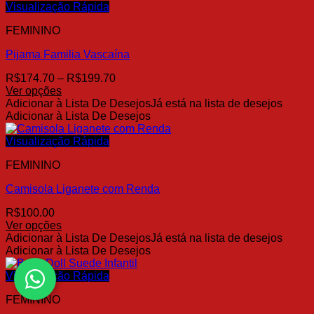
várias
R$199.70
Visualização Rápida
variantes.
FEMININO
As
opções
Pijama Familia Vascaína
podem
ser
Faixa
R$
174.70
–
R$
199.70
escolhidas
de
Ver opções
na
Este
preço:
Adicionar à Lista De Desejos
Já está na lista de desejos
página
produto
R$174.70
Adicionar à Lista De Desejos
do
tem
através
produto
várias
R$199.70
Visualização Rápida
variantes.
FEMININO
As
opções
Camisola Liganete com Renda
podem
ser
R$
100.00
escolhidas
Ver opções
na
Este
Adicionar à Lista De Desejos
Já está na lista de desejos
página
produto
Adicionar à Lista De Desejos
do
tem
produto
várias
Visualização Rápida
variantes.
FEMININO
As
opções