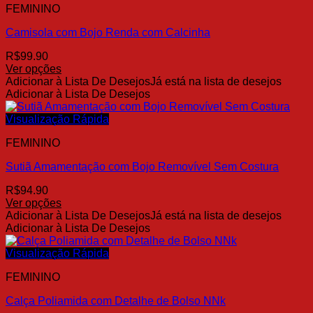
FEMININO
Camisola com Bojo Renda com Calcinha
R$
99.90
Ver opções
Este
Adicionar à Lista De Desejos
Já está na lista de desejos
produto
Adicionar à Lista De Desejos
tem
várias
Visualização Rápida
variantes.
FEMININO
As
opções
Sutiã Amamentação com Bojo Removível Sem Costura
podem
ser
R$
94.90
escolhidas
Ver opções
na
Este
Adicionar à Lista De Desejos
Já está na lista de desejos
página
produto
Adicionar à Lista De Desejos
do
tem
produto
várias
Visualização Rápida
variantes.
FEMININO
As
opções
Calça Poliamida com Detalhe de Bolso NNk
podem