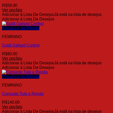
ser
R$
59.90
escolhidas
Ver opções
na
Este
Adicionar à Lista De Desejos
Já está na lista de desejos
página
produto
Adicionar à Lista De Desejos
do
tem
produto
várias
Visualização Rápida
variantes.
FEMININO
As
opções
Sutiã Gallard Control
podem
ser
R$
80.00
escolhidas
Ver opções
na
Este
Adicionar à Lista De Desejos
Já está na lista de desejos
página
produto
Adicionar à Lista De Desejos
do
tem
produto
várias
Visualização Rápida
variantes.
FEMININO
As
opções
Conjunto Tule e Renda
podem
ser
R$
140.00
escolhidas
Ver opções
na
Este
Adicionar à Lista De Desejos
Já está na lista de desejos
página