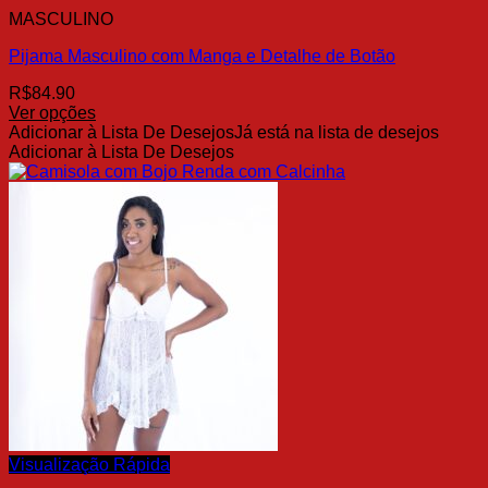
variantes.
MASCULINO
As
opções
Pijama Masculino com Manga e Detalhe de Botão
podem
ser
R$
84.90
escolhidas
Ver opções
na
Este
Adicionar à Lista De Desejos
Já está na lista de desejos
página
produto
Adicionar à Lista De Desejos
do
tem
produto
várias
variantes.
As
opções
podem
ser
escolhidas
na
página
do
produto
Visualização Rápida