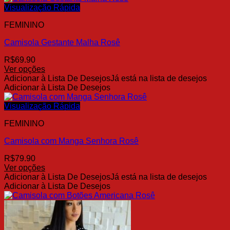
produto
várias
Visualização Rápida
variantes.
FEMININO
As
opções
Camisola Gestante Malha Rosê
podem
ser
R$
69.90
escolhidas
Ver opções
na
Este
Adicionar à Lista De Desejos
Já está na lista de desejos
página
produto
Adicionar à Lista De Desejos
do
tem
produto
várias
Visualização Rápida
variantes.
FEMININO
As
opções
Camisola com Manga Senhora Rosê
podem
ser
R$
79.90
escolhidas
Ver opções
na
Este
Adicionar à Lista De Desejos
Já está na lista de desejos
página
produto
Adicionar à Lista De Desejos
do
tem
produto
várias
variantes.
As