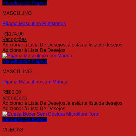
várias
Visualização Rápida
variantes.
MASCULINO
As
opções
Pijama Masculino Flintstones
podem
ser
R$
174.90
escolhidas
Ver opções
na
Este
Adicionar à Lista De Desejos
Já está na lista de desejos
página
produto
Adicionar à Lista De Desejos
do
tem
produto
várias
Visualização Rápida
variantes.
MASCULINO
As
opções
Pijama Masculino com Manga
podem
ser
R$
80.00
escolhidas
Ver opções
na
Este
Adicionar à Lista De Desejos
Já está na lista de desejos
página
produto
Adicionar à Lista De Desejos
do
tem
produto
várias
Visualização Rápida
variantes.
CUECAS
As
opções