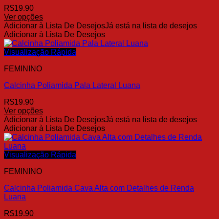
ser
R$
19.90
escolhidas
Ver opções
na
Este
Adicionar à Lista De Desejos
Já está na lista de desejos
página
produto
Adicionar à Lista De Desejos
do
tem
produto
várias
Visualização Rápida
variantes.
FEMININO
As
opções
Calcinha Poliamida Pala Lateral Luana
podem
ser
R$
19.90
escolhidas
Ver opções
na
Este
Adicionar à Lista De Desejos
Já está na lista de desejos
página
produto
Adicionar à Lista De Desejos
do
tem
produto
várias
variantes.
Visualização Rápida
As
FEMININO
opções
podem
Calcinha Poliamida Cava Alta com Detalhes de Renda
ser
Luana
escolhidas
na
R$
19.90
página