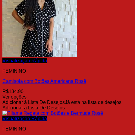
opções
podem
ser
escolhidas
na
página
do
produto
Visualização Rápida
FEMININO
Camisola com Botões Americana Rosê
R$
134.90
Ver opções
Este
Adicionar à Lista De Desejos
Já está na lista de desejos
produto
Adicionar à Lista De Desejos
tem
várias
Visualização Rápida
variantes.
FEMININO
As
opções