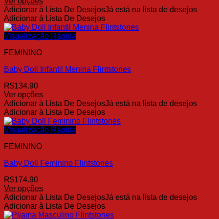
Ver opções
na
Este
Adicionar à Lista De Desejos
Já está na lista de desejos
página
produto
Adicionar à Lista De Desejos
do
tem
produto
várias
Visualização Rápida
variantes.
FEMININO
As
opções
Baby Doll Infantil Menina Flintstones
podem
ser
R$
134.90
escolhidas
Ver opções
na
Este
Adicionar à Lista De Desejos
Já está na lista de desejos
página
produto
Adicionar à Lista De Desejos
do
tem
produto
várias
Visualização Rápida
variantes.
FEMININO
As
opções
Baby Doll Feminino Flintstones
podem
ser
R$
174.90
escolhidas
Ver opções
na
Este
Adicionar à Lista De Desejos
Já está na lista de desejos
página
produto
Adicionar à Lista De Desejos
do
tem
produto