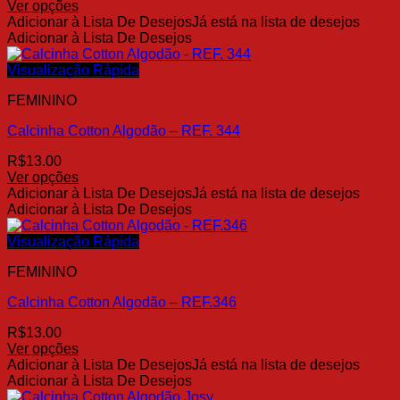
Ver opções
do
Este
Adicionar à Lista De Desejos
Já está na lista de desejos
produto
produto
Adicionar à Lista De Desejos
tem
várias
Visualização Rápida
variantes.
FEMININO
As
opções
Calcinha Cotton Algodão – REF. 344
podem
ser
R$
13.00
escolhidas
Ver opções
na
Este
Adicionar à Lista De Desejos
Já está na lista de desejos
página
produto
Adicionar à Lista De Desejos
do
tem
produto
várias
Visualização Rápida
variantes.
FEMININO
As
opções
Calcinha Cotton Algodão – REF.346
podem
ser
R$
13.00
escolhidas
Ver opções
na
Este
Adicionar à Lista De Desejos
Já está na lista de desejos
página
produto
Adicionar à Lista De Desejos
do
tem