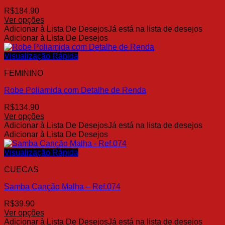
ser
R$
184.90
escolhidas
Ver opções
na
Este
Adicionar à Lista De Desejos
Já está na lista de desejos
página
produto
Adicionar à Lista De Desejos
do
tem
produto
várias
Visualização Rápida
variantes.
FEMININO
As
opções
Robe Poliamida com Detalhe de Renda
podem
ser
R$
134.90
escolhidas
Ver opções
na
Este
Adicionar à Lista De Desejos
Já está na lista de desejos
página
produto
Adicionar à Lista De Desejos
do
tem
produto
várias
Visualização Rápida
variantes.
CUECAS
As
opções
Samba Canção Malha – Ref.074
podem
ser
R$
39.90
escolhidas
Ver opções
na
Este
Adicionar à Lista De Desejos
Já está na lista de desejos
página