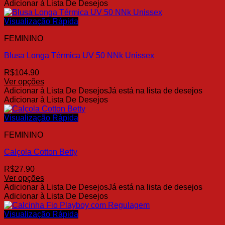
produto
Adicionar à Lista De Desejos
do
tem
produto
várias
Visualização Rápida
variantes.
FEMININO
As
opções
Blusa Longa Térmica UV 50 NNk Unissex
podem
ser
R$
104.90
escolhidas
Ver opções
na
Este
Adicionar à Lista De Desejos
Já está na lista de desejos
página
produto
Adicionar à Lista De Desejos
do
tem
produto
várias
Visualização Rápida
variantes.
FEMININO
As
opções
Calçola Cotton Betty
podem
ser
R$
27.90
escolhidas
Ver opções
na
Este
Adicionar à Lista De Desejos
Já está na lista de desejos
página
produto
Adicionar à Lista De Desejos
do
tem
produto
várias
Visualização Rápida
variantes.