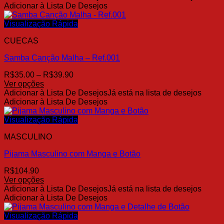
produto
Adicionar à Lista De Desejos
do
tem
produto
várias
Visualização Rápida
variantes.
CUECAS
As
opções
Samba Canção Malha – Ref.001
podem
ser
Faixa
R$
35.00
–
R$
39.90
escolhidas
de
Ver opções
na
Este
preço:
Adicionar à Lista De Desejos
Já está na lista de desejos
página
produto
R$35.00
Adicionar à Lista De Desejos
do
tem
através
produto
várias
R$39.90
Visualização Rápida
variantes.
MASCULINO
As
opções
Pijama Masculino com Manga e Botão
podem
ser
R$
104.90
escolhidas
Ver opções
na
Este
Adicionar à Lista De Desejos
Já está na lista de desejos
página
produto
Adicionar à Lista De Desejos
do
tem
produto
várias
Visualização Rápida