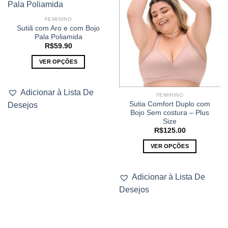
FEMININO
Sutiã com Aro e com Bojo
Pala Poliamida
R$
59.90
VER OPÇÕES
Este
produto
Adicionar à Lista De
tem
FEMININO
Sutia Comfort Duplo com
Desejos
várias
Bojo Sem costura – Plus
variantes.
Size
As
R$
125.00
opções
VER OPÇÕES
podem
Este
ser
produto
escolhidas
Adicionar à Lista De
tem
na
Desejos
várias
página
variantes.
do
As
produto
opções