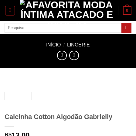
Skip
0
to
content
Pesquisar
por:
INÍCIO
/
LINGERIE
Calcinha Cotton Algodão Gabrielly
13.00
R$