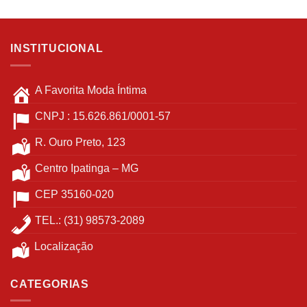
podem
ser
escolhidas
INSTITUCIONAL
na
página
do
A Favorita Moda Íntima
produto
CNPJ : 15.626.861/0001-57
R. Ouro Preto, 123
Centro Ipatinga – MG
CEP 35160-020
TEL.: (31) 98573-2089
Localização
CATEGORIAS