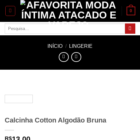
Skip
0
to
content
Pesquisar
por:
INÍCIO
/
LINGERIE
Calcinha Cotton Algodão Bruna
13.00
R$