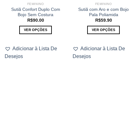
FEMININO
FEMININO
Sutiã Confort Duplo Com
Sutiã com Aro e com Bojo
Bojo Sem Costura
Pala Poliamida
R$
90.00
R$
59.90
VER OPÇÕES
VER OPÇÕES
Este
Este
produto
produto
Adicionar à Lista De
Adicionar à Lista De
tem
tem
Desejos
Desejos
várias
várias
variantes.
variantes.
As
As
opções
opções
podem
podem
ser
ser
escolhidas
escolhidas
na
na
página
página
do
do
produto
produto