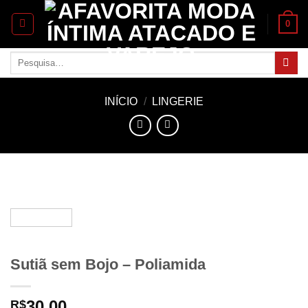
Skip
0
to
content
Pesquisar
por:
INÍCIO
/
LINGERIE
Sutiã sem Bojo – Poliamida
30.00
R$