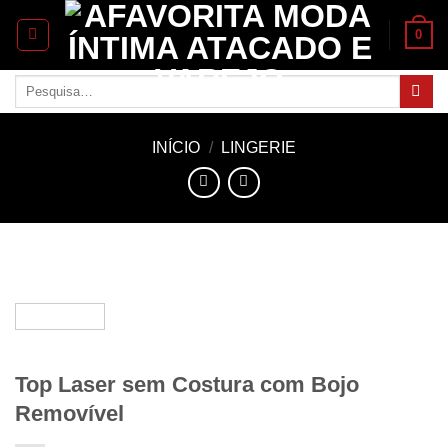
Skip
0
to
content
Pesquisar
por:
INÍCIO
/
LINGERIE
Top Laser sem Costura com Bojo
Removível