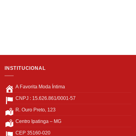
opções
ser
podem
escolhidas
ser
na
escolhidas
página
na
do
página
produto
do
produto
INSTITUCIONAL
A Favorita Moda Íntima
CNPJ : 15.626.861/0001-57
R. Ouro Preto, 123
Centro Ipatinga – MG
CEP 35160-020