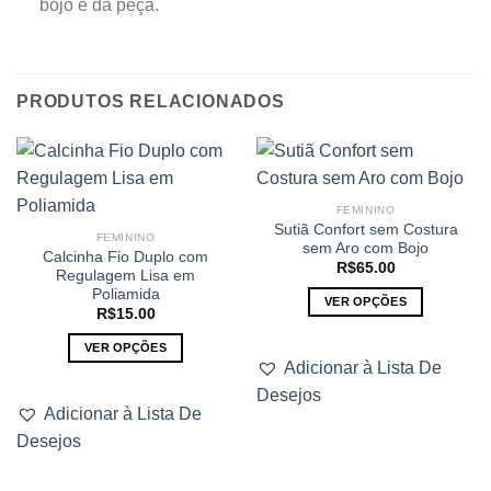
bojo e da peça.
PRODUTOS RELACIONADOS
FEMININO
Sutiã Confort sem Costura
FEMININO
sem Aro com Bojo
Calcinha Fio Duplo com
R$
65.00
Regulagem Lisa em
Poliamida
VER OPÇÕES
R$
15.00
Este
VER OPÇÕES
produto
Adicionar à Lista De
Este
tem
Desejos
produto
várias
Adicionar à Lista De
tem
variantes.
Desejos
várias
As
variantes.
opções
As
podem