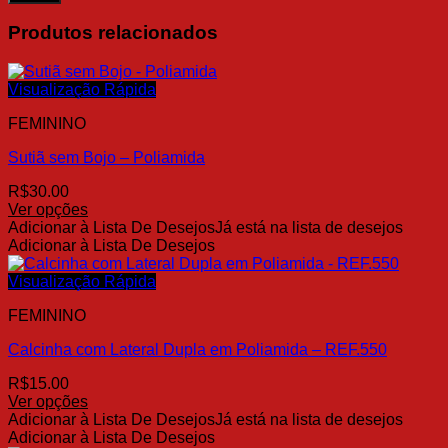
Produtos relacionados
Visualização Rápida
FEMININO
Sutiã sem Bojo – Poliamida
R$
30.00
Ver opções
Este
Adicionar à Lista De Desejos
Já está na lista de desejos
produto
Adicionar à Lista De Desejos
tem
várias
Visualização Rápida
variantes.
FEMININO
As
opções
Calcinha com Lateral Dupla em Poliamida – REF.550
podem
ser
R$
15.00
escolhidas
Ver opções
na
Este
Adicionar à Lista De Desejos
Já está na lista de desejos
página
produto
Adicionar à Lista De Desejos
do