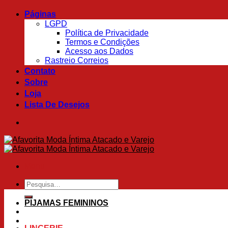
Skip
Páginas
to
LGPD
content
Política de Privacidade
Termos e Condições
Acesso aos Dados
Rastreio Correios
Contato
Sobre
Loja
Lista De Desejos
Menu
Pesquisar
por:
PIJAMAS FEMININOS