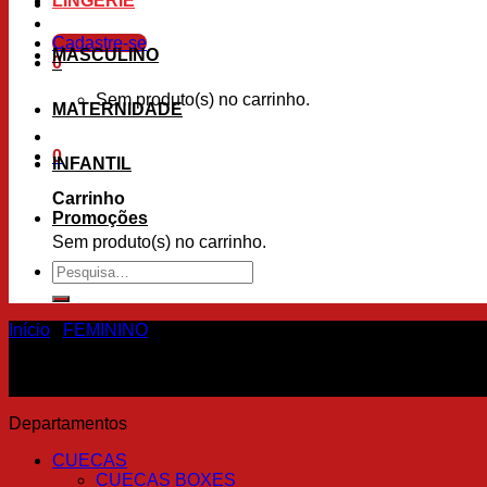
LINGERIE
Cadastre-se
MASCULINO
0
Sem produto(s) no carrinho.
MATERNIDADE
0
INFANTIL
Carrinho
Promoções
Sem produto(s) no carrinho.
Pesquisar
por:
Início
/
FEMININO
Departamentos
CUECAS
CUECAS BOXES