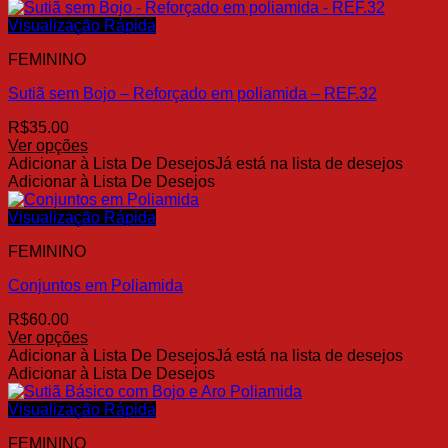
tem
produto
várias
Visualização Rápida
variantes.
FEMININO
As
opções
Sutiã sem Bojo – Reforçado em poliamida – REF.32
podem
ser
R$
35.00
escolhidas
Ver opções
na
Este
Adicionar à Lista De Desejos
Já está na lista de desejos
página
produto
Adicionar à Lista De Desejos
do
tem
produto
várias
Visualização Rápida
variantes.
FEMININO
As
opções
Conjuntos em Poliamida
podem
ser
R$
60.00
escolhidas
Ver opções
na
Este
Adicionar à Lista De Desejos
Já está na lista de desejos
página
produto
Adicionar à Lista De Desejos
do
tem
produto
várias
Visualização Rápida
variantes.
FEMININO
As