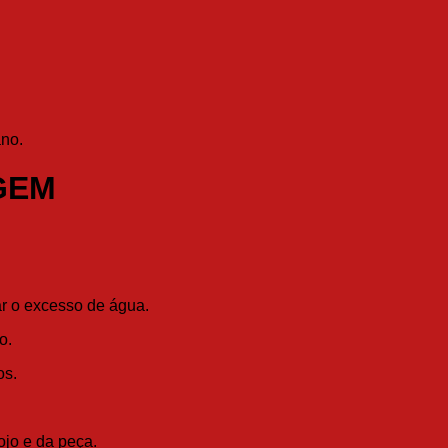
no.
GEM
ar o excesso de água.
o.
os.
ojo e da peça.