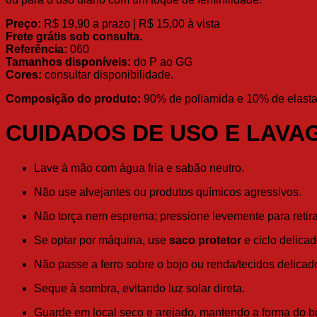
Preço:
R$ 19,90 a prazo | R$ 15,00 à vista
Frete grátis sob consulta.
Referência:
060
Tamanhos disponíveis:
do P ao GG
Cores:
consultar disponibilidade.
Composição do produto:
90% de poliamida e 10% de elasta
CUIDADOS DE USO E LAVA
Lave à mão com água fria e sabão neutro.
Não use alvejantes ou produtos químicos agressivos.
Não torça nem esprema; pressione levemente para retir
Se optar por máquina, use
saco protetor
e ciclo delicad
Não passe a ferro sobre o bojo ou renda/tecidos delicad
Seque à sombra, evitando luz solar direta.
Guarde em local seco e arejado, mantendo a forma do b