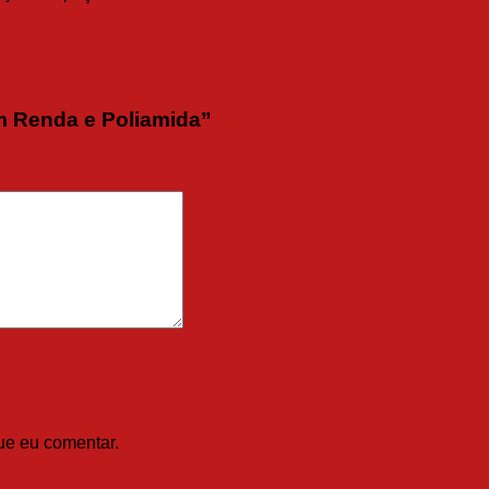
em Renda e Poliamida”
ue eu comentar.