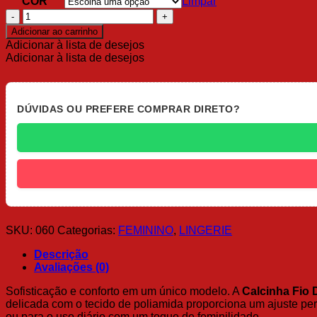
COR
Limpar
Calcinha
Fio
Adicionar ao carrinho
Dental
Adicionar à lista de desejos
em
Adicionar à lista de desejos
Renda
e
Poliamida
quantidade
DÚVIDAS OU PREFERE COMPRAR DIRETO?
SKU:
060
Categorias:
FEMININO
,
LINGERIE
Descrição
Avaliações (0)
Sofisticação e conforto em um único modelo. A
Calcinha Fio 
delicada com o tecido de poliamida proporciona um ajuste perf
ou para o uso diário com um toque de feminilidade.