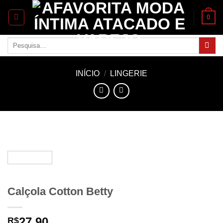
Skip
0
to
content
Pesquisar
por:
INÍCIO
/
LINGERIE
Calçola Cotton Betty
27.90
R$