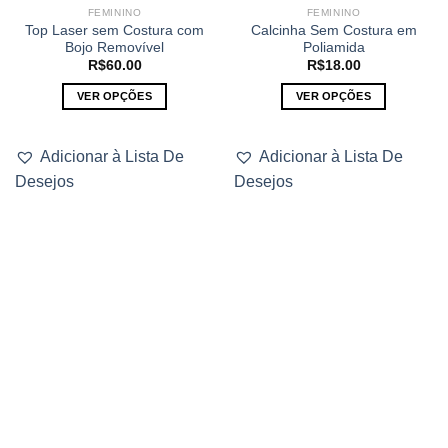
FEMININO
FEMININO
Top Laser sem Costura com
Calcinha Sem Costura em
Bojo Removível
Poliamida
R$
60.00
R$
18.00
VER OPÇÕES
VER OPÇÕES
Este
Este
produto
produto
Adicionar à Lista De
Adicionar à Lista De
tem
tem
Desejos
Desejos
várias
várias
variantes.
variantes.
As
As
opções
opções
podem
podem
ser
ser
escolhidas
escolhidas
na
na
página
página
do
do
produto
produto