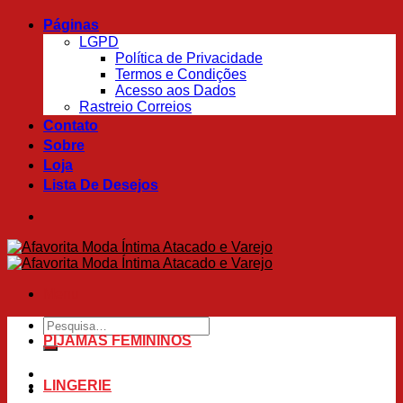
Skip
Páginas
to
LGPD
content
Política de Privacidade
Termos e Condições
Acesso aos Dados
Rastreio Correios
Contato
Sobre
Loja
Lista De Desejos
Menu
Pesquisar
por:
PIJAMAS FEMININOS
LINGERIE