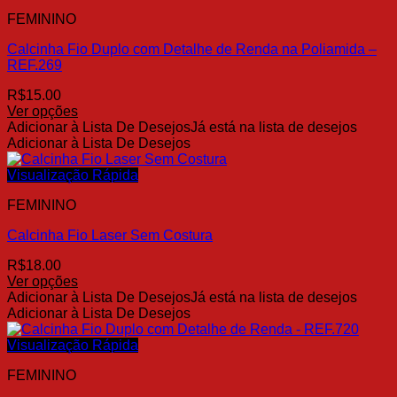
FEMININO
Calcinha Fio Duplo com Detalhe de Renda na Poliamida –
REF.269
R$
15.00
Ver opções
Este
Adicionar à Lista De Desejos
Já está na lista de desejos
produto
Adicionar à Lista De Desejos
tem
várias
Visualização Rápida
variantes.
FEMININO
As
opções
Calcinha Fio Laser Sem Costura
podem
ser
R$
18.00
escolhidas
Ver opções
na
Este
Adicionar à Lista De Desejos
Já está na lista de desejos
página
produto
Adicionar à Lista De Desejos
do
tem
produto
várias
Visualização Rápida
variantes.
FEMININO
As
opções