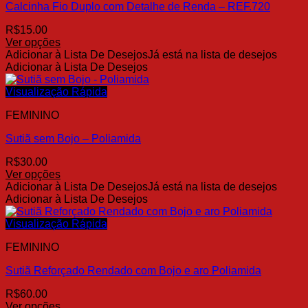
Calcinha Fio Duplo com Detalhe de Renda – REF.720
podem
ser
R$
15.00
escolhidas
Ver opções
na
Este
Adicionar à Lista De Desejos
Já está na lista de desejos
página
produto
Adicionar à Lista De Desejos
do
tem
produto
várias
Visualização Rápida
variantes.
FEMININO
As
opções
Sutiã sem Bojo – Poliamida
podem
ser
R$
30.00
escolhidas
Ver opções
na
Este
Adicionar à Lista De Desejos
Já está na lista de desejos
página
produto
Adicionar à Lista De Desejos
do
tem
produto
várias
Visualização Rápida
variantes.
FEMININO
As
opções
Sutiã Reforçado Rendado com Bojo e aro Poliamida
podem
ser
R$
60.00
escolhidas
Ver opções