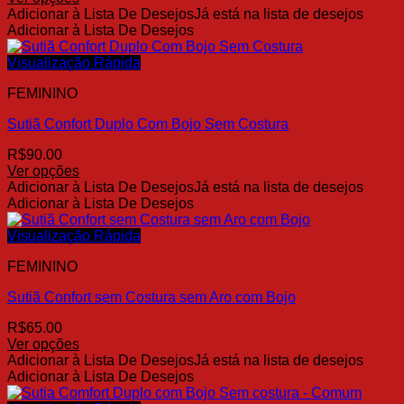
na
Este
Adicionar à Lista De Desejos
Já está na lista de desejos
página
produto
Adicionar à Lista De Desejos
do
tem
produto
várias
Visualização Rápida
variantes.
FEMININO
As
opções
Sutiã Confort Duplo Com Bojo Sem Costura
podem
ser
R$
90.00
escolhidas
Ver opções
na
Este
Adicionar à Lista De Desejos
Já está na lista de desejos
página
produto
Adicionar à Lista De Desejos
do
tem
produto
várias
Visualização Rápida
variantes.
FEMININO
As
opções
Sutiã Confort sem Costura sem Aro com Bojo
podem
ser
R$
65.00
escolhidas
Ver opções
na
Este
Adicionar à Lista De Desejos
Já está na lista de desejos
página
produto
Adicionar à Lista De Desejos
do
tem
produto