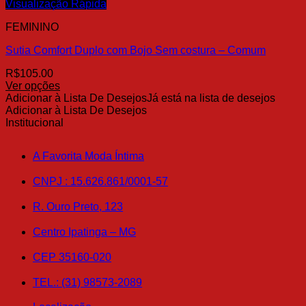
várias
Visualização Rápida
variantes.
FEMININO
As
opções
Sutia Comfort Duplo com Bojo Sem costura – Comum
podem
ser
R$
105.00
escolhidas
Ver opções
na
Este
Adicionar à Lista De Desejos
Já está na lista de desejos
página
produto
Adicionar à Lista De Desejos
do
tem
Institucional
produto
várias
variantes.
A Favorita Moda Íntima
As
opções
CNPJ : 15.626.861/0001-57
podem
ser
R. Ouro Preto, 123
escolhidas
na
Centro Ipatinga – MG
página
do
produto
CEP 35160-020
TEL.: (31) 98573-2089