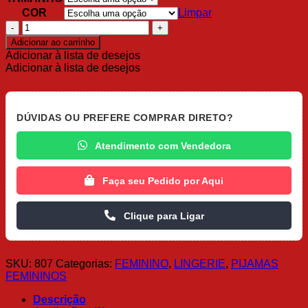
COR
Limpar
Conjunto
Sem
Adicionar ao carrinho
Bojo
Adicionar à lista de desejos
com
Adicionar à lista de desejos
Aro
Tule
e
Renda
DÚVIDAS OU PREFERE COMPRAR DIRETO?
quantidade
Atendimento com Vendedora
Faça seu Pedido por Aqui
Clique para Ligar
SKU:
807
Categorias:
FEMININO
,
LINGERIE
,
PIJAMAS
FEMININOS
Descrição