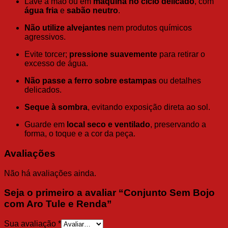
Lave à mão ou em
máquina no ciclo delicado
, com
água fria
e
sabão neutro
.
Não utilize alvejantes
nem produtos químicos
agressivos.
Evite torcer;
pressione suavemente
para retirar o
excesso de água.
Não passe a ferro sobre estampas
ou detalhes
delicados.
Seque à sombra
, evitando exposição direta ao sol.
Guarde em
local seco e ventilado
, preservando a
forma, o toque e a cor da peça.
Avaliações
Não há avaliações ainda.
Seja o primeiro a avaliar “Conjunto Sem Bojo
com Aro Tule e Renda”
Sua avaliação
*