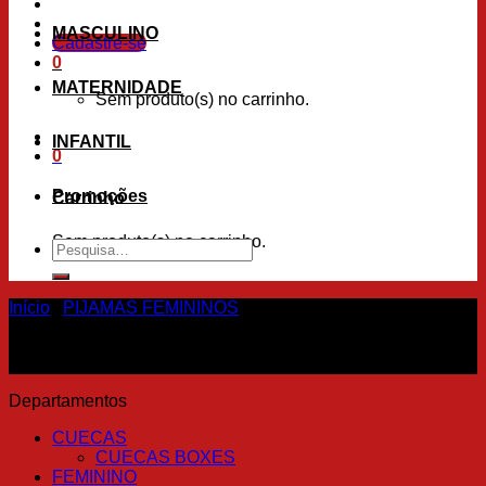
MASCULINO
Cadastre-se
0
MATERNIDADE
Sem produto(s) no carrinho.
INFANTIL
0
Promoções
Carrinho
Sem produto(s) no carrinho.
Pesquisar
por:
Início
/
PIJAMAS FEMININOS
Departamentos
CUECAS
CUECAS BOXES
FEMININO