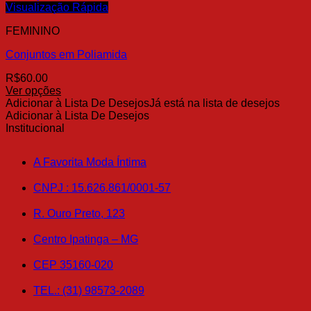
várias
Visualização Rápida
variantes.
FEMININO
As
opções
Conjuntos em Poliamida
podem
ser
R$
60.00
escolhidas
Ver opções
na
Este
Adicionar à Lista De Desejos
Já está na lista de desejos
página
produto
Adicionar à Lista De Desejos
do
tem
Institucional
produto
várias
variantes.
A Favorita Moda Íntima
As
opções
CNPJ : 15.626.861/0001-57
podem
ser
R. Ouro Preto, 123
escolhidas
na
Centro Ipatinga – MG
página
do
produto
CEP 35160-020
TEL.: (31) 98573-2089