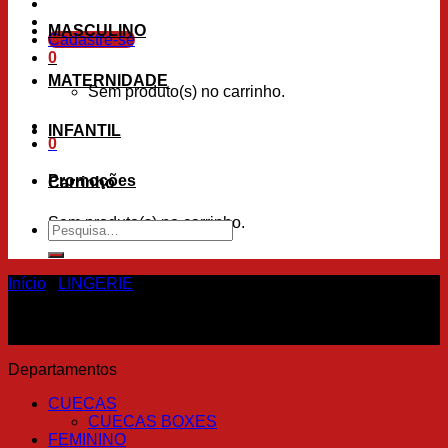
MASCULINO
Cadastre-se
0
MATERNIDADE
Sem produto(s) no carrinho.
INFANTIL
0
Promoções
Carrinho
Sem produto(s) no carrinho.
Pesquisar
por:
Início
/
LINGERIE
Departamentos
CUECAS
CUECAS BOXES
FEMININO