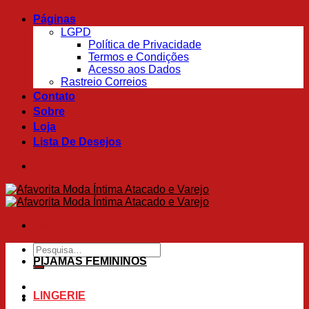
Skip
Páginas
to
LGPD
content
Política de Privacidade
Termos e Condições
Acesso aos Dados
Rastreio Correios
Contato
Sobre
Loja
Lista De Desejos
Menu
Pesquisar
por:
PIJAMAS FEMININOS
LINGERIE