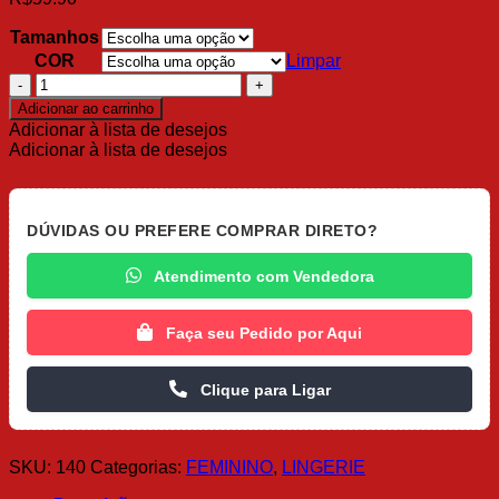
Tamanhos
COR
Limpar
Sutiã
com
Adicionar ao carrinho
Aro
Adicionar à lista de desejos
e
Adicionar à lista de desejos
com
Bojo
Pala
Poliamida
DÚVIDAS OU PREFERE COMPRAR DIRETO?
quantidade
Atendimento com Vendedora
Faça seu Pedido por Aqui
Clique para Ligar
SKU:
140
Categorias:
FEMININO
,
LINGERIE