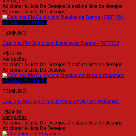
Ver opções
na
Este
Adicionar à Lista De Desejos
Já está na lista de desejos
página
produto
Adicionar à Lista De Desejos
do
tem
produto
várias
Visualização Rápida
variantes.
FEMININO
As
opções
Calcinha Fio Duplo com Detalhe de Renda – REF.728
podem
ser
R$
15.00
escolhidas
Ver opções
na
Este
Adicionar à Lista De Desejos
Já está na lista de desejos
página
produto
Adicionar à Lista De Desejos
do
tem
produto
várias
Visualização Rápida
variantes.
FEMININO
As
opções
Calcinha Fio Duplo com Detalhe em Renda Poliamida
podem
ser
R$
24.00
escolhidas
Ver opções
na
Este
Adicionar à Lista De Desejos
Já está na lista de desejos
página
produto
Adicionar à Lista De Desejos
do
tem
produto