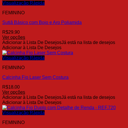
Visualização Rápida
FEMININO
Sutiã Básico com Bojo e Aro Poliamida
R$
29.90
Ver opções
Este
Adicionar à Lista De Desejos
Já está na lista de desejos
produto
Adicionar à Lista De Desejos
tem
várias
Visualização Rápida
variantes.
FEMININO
As
opções
Calcinha Fio Laser Sem Costura
podem
ser
R$
18.00
escolhidas
Ver opções
na
Este
Adicionar à Lista De Desejos
Já está na lista de desejos
página
produto
Adicionar à Lista De Desejos
do
tem
produto
várias
Visualização Rápida
variantes.
FEMININO
As
opções