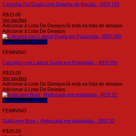
Calcinha Fio Duplo com Detalhe de Renda – REF.720
podem
ser
R$
15.00
escolhidas
Ver opções
na
Este
Adicionar à Lista De Desejos
Já está na lista de desejos
página
produto
Adicionar à Lista De Desejos
do
tem
produto
várias
Visualização Rápida
variantes.
FEMININO
As
opções
Calcinha com Lateral Dupla em Poliamida – REF.550
podem
ser
R$
15.00
escolhidas
Ver opções
na
Este
Adicionar à Lista De Desejos
Já está na lista de desejos
página
produto
Adicionar à Lista De Desejos
do
tem
produto
várias
Visualização Rápida
variantes.
FEMININO
As
opções
Sutiã sem Bojo – Reforçado em poliamida – REF.32
podem
ser
R$
35.00
escolhidas