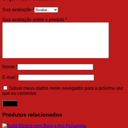
Sua avaliação
*
Sua avaliação sobre o produto
*
Nome
*
E-mail
*
Salvar meus dados neste navegador para a próxima vez
que eu comentar.
Produtos relacionados