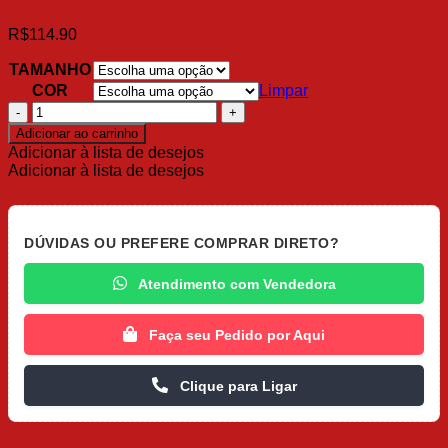
R$
114.90
TAMANHO
COR
Limpar
Camisola
Plus
Adicionar ao carrinho
Poliamida
Adicionar à lista de desejos
com
Adicionar à lista de desejos
Detalhes
de
Renda
quantidade
DÚVIDAS OU PREFERE COMPRAR DIRETO?
Atendimento com Vendedora
Faça seu Pedido por Aqui
Clique para Ligar