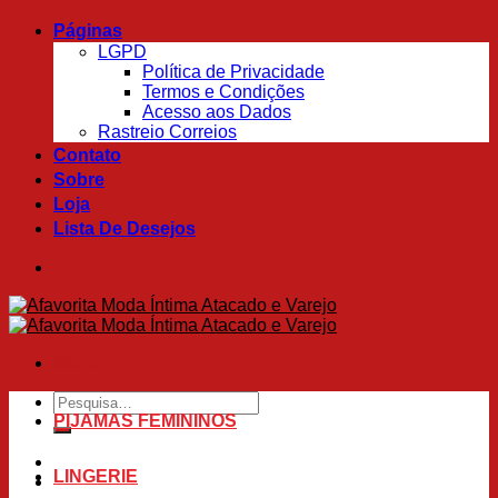
Skip
Páginas
to
LGPD
content
Política de Privacidade
Termos e Condições
Acesso aos Dados
Rastreio Correios
Contato
Sobre
Loja
Lista De Desejos
Menu
Pesquisar
por:
PIJAMAS FEMININOS
LINGERIE