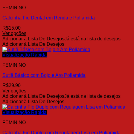
FEMININO
Calcinha Fio Dental em Renda e Poliamida
R$
15.00
Ver opções
Este
Adicionar à Lista De Desejos
Já está na lista de desejos
produto
Adicionar à Lista De Desejos
tem
várias
Visualização Rápida
variantes.
FEMININO
As
opções
Sutiã Básico com Bojo e Aro Poliamida
podem
ser
R$
29.90
escolhidas
Ver opções
na
Este
Adicionar à Lista De Desejos
Já está na lista de desejos
página
produto
Adicionar à Lista De Desejos
do
tem
produto
várias
Visualização Rápida
variantes.
FEMININO
As
opções
Calcinha Fio Duplo com Regulagem Lisa em Poliamida
podem