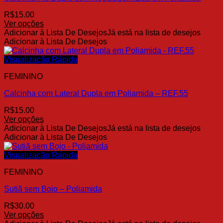
ser
R$
15.00
escolhidas
Ver opções
na
Este
Adicionar à Lista De Desejos
Já está na lista de desejos
página
produto
Adicionar à Lista De Desejos
do
tem
produto
várias
Visualização Rápida
variantes.
FEMININO
As
opções
Calcinha com Lateral Dupla em Poliamida – REF.55
podem
ser
R$
15.00
escolhidas
Ver opções
na
Este
Adicionar à Lista De Desejos
Já está na lista de desejos
página
produto
Adicionar à Lista De Desejos
do
tem
produto
várias
Visualização Rápida
variantes.
FEMININO
As
opções
Sutiã sem Bojo – Poliamida
podem
ser
R$
30.00
escolhidas
Ver opções
na