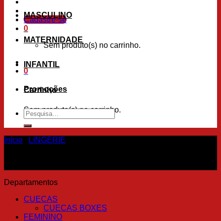
MASCULINO
Cadastre-se
0
MATERNIDADE
Sem produto(s) no carrinho.
INFANTIL
0
Promoções
Carrinho
Sem produto(s) no carrinho.
Pesquisar
por:
Início
/
LINGERIE
Departamentos
CUECAS
CUECAS BOXES
FEMININO