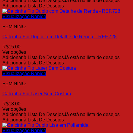
Este
Adicionar à Lista De Desejos
Já está na lista de desejos
página
produto
Adicionar à Lista De Desejos
do
tem
produto
várias
Visualização Rápida
variantes.
FEMININO
As
opções
Calcinha Fio Duplo com Detalhe de Renda – REF.728
podem
ser
R$
15.00
escolhidas
Ver opções
na
Este
Adicionar à Lista De Desejos
Já está na lista de desejos
página
produto
Adicionar à Lista De Desejos
do
tem
produto
várias
Visualização Rápida
variantes.
FEMININO
As
opções
Calcinha Fio Laser Sem Costura
podem
ser
R$
18.00
escolhidas
Ver opções
na
Este
Adicionar à Lista De Desejos
Já está na lista de desejos
página
produto
Adicionar à Lista De Desejos
do
tem
produto
várias
Visualização Rápida