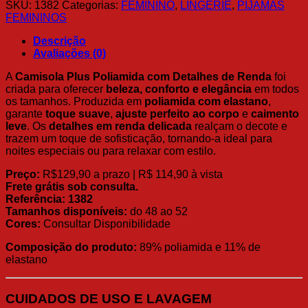
SKU:
1382
Categorias:
FEMININO
,
LINGERIE
,
PIJAMAS
FEMININOS
Descrição
Avaliações (0)
A
Camisola Plus Poliamida com Detalhes de Renda
foi
criada para oferecer
beleza, conforto e elegância
em todos
os tamanhos. Produzida em
poliamida com elastano
,
garante
toque suave
,
ajuste perfeito ao corpo
e
caimento
leve
. Os
detalhes em renda delicada
realçam o decote e
trazem um toque de sofisticação, tornando-a ideal para
noites especiais ou para relaxar com estilo.
Preço:
R$129,90 a prazo | R$ 114,90 à vista
Frete grátis sob consulta.
Referência:
1382
Tamanhos disponíveis:
do 48 ao 52
Cores:
Consultar Disponibilidade
Composição do produto:
89% poliamida e 11% de
elastano
CUIDADOS DE USO E LAVAGEM