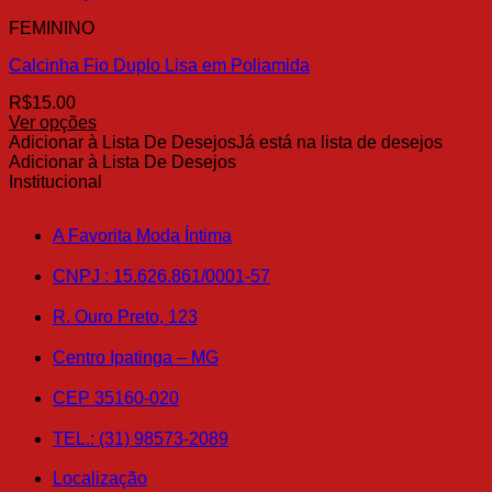
variantes.
FEMININO
As
opções
Calcinha Fio Duplo Lisa em Poliamida
podem
ser
R$
15.00
escolhidas
Ver opções
na
Este
Adicionar à Lista De Desejos
Já está na lista de desejos
página
produto
Adicionar à Lista De Desejos
do
tem
Institucional
produto
várias
variantes.
A Favorita Moda Íntima
As
opções
CNPJ : 15.626.861/0001-57
podem
ser
R. Ouro Preto, 123
escolhidas
na
Centro Ipatinga – MG
página
do
produto
CEP 35160-020
TEL.: (31) 98573-2089
Localização