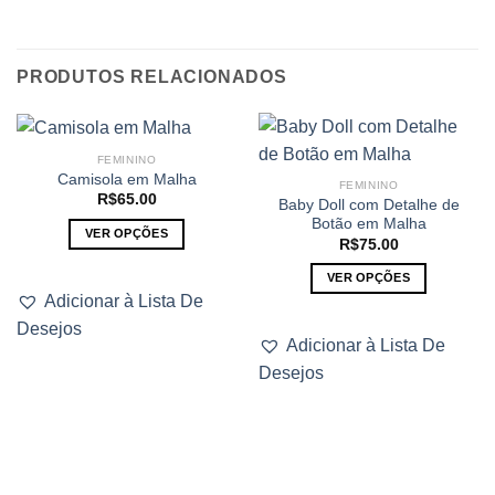
PRODUTOS RELACIONADOS
FEMININO
Camisola em Malha
FEMININO
R$
65.00
Baby Doll com Detalhe de
Botão em Malha
VER OPÇÕES
R$
75.00
Este
VER OPÇÕES
produto
Adicionar à Lista De
Este
tem
Desejos
produto
várias
Adicionar à Lista De
tem
variantes.
Desejos
várias
As
variantes.
opções
As
podem
opções
ser
podem
escolhidas
ser
na