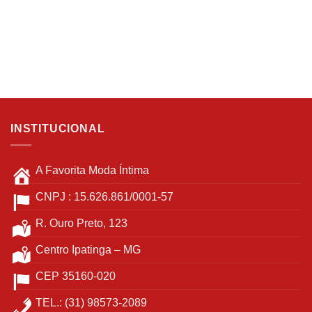
escolhidas
página
na
do
página
produto
do
produto
INSTITUCIONAL
A Favorita Moda Íntima
CNPJ : 15.626.861/0001-57
R. Ouro Preto, 123
Centro Ipatinga – MG
CEP 35160-020
TEL.: (31) 98573-2089