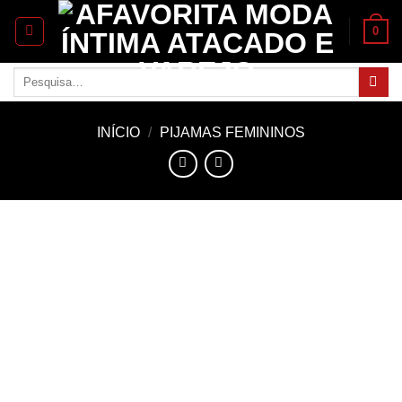
Skip
0
to
content
Pesquisar
por:
INÍCIO
/
PIJAMAS FEMININOS