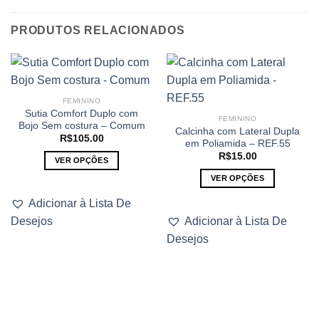
PRODUTOS RELACIONADOS
FEMININO
Sutia Comfort Duplo com
FEMININO
Bojo Sem costura – Comum
Calcinha com Lateral Dupla
R$
105.00
em Poliamida – REF.55
R$
15.00
VER OPÇÕES
Este
VER OPÇÕES
produto
Este
Adicionar à Lista De
tem
produto
Desejos
Adicionar à Lista De
várias
tem
variantes.
Desejos
várias
As
variantes.
opções
As
podem
opções
ser
podem
escolhidas
ser