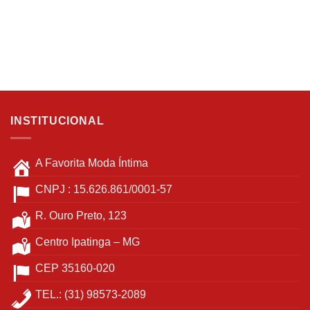
na
escolhidas
página
na
do
página
produto
do
produto
INSTITUCIONAL
A Favorita Moda Íntima
CNPJ : 15.626.861/0001-57
R. Ouro Preto, 123
Centro Ipatinga – MG
CEP 35160-020
TEL.: (31) 98573-2089