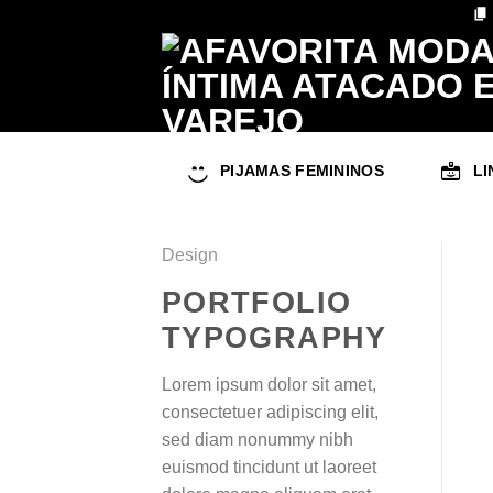
Skip
to
content
PIJAMAS FEMININOS
LI
Design
PORTFOLIO
TYPOGRAPHY
Lorem ipsum dolor sit amet,
consectetuer adipiscing elit,
sed diam nonummy nibh
euismod tincidunt ut laoreet