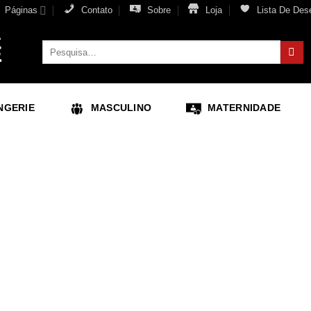
Páginas
Contato
Sobre
Loja
Lista De Des
Pesquisar
por:
NGERIE
MASCULINO
MATERNIDADE