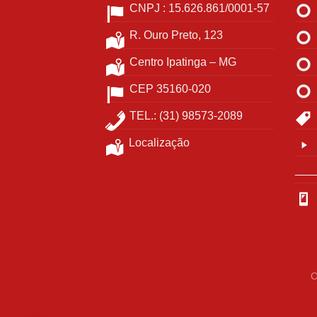
CNPJ : 15.626.861/0001-57
R. Ouro Preto, 123
Centro Ipatinga – MG
CEP 35160-020
TEL.: (31) 98573-2089
Localização
___
C