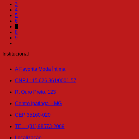
3
opções
4
podem
5
ser
6
escolhidas
7
na
8
página
9
do
produto
Institucional
A Favorita Moda Íntima
CNPJ : 15.626.861/0001-57
R. Ouro Preto, 123
Centro Ipatinga – MG
CEP 35160-020
TEL.: (31) 98573-2089
Localização