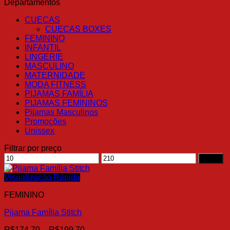
Departamentos
CUECAS
CUECAS BOXES
FEMININO
INFANTIL
LINGERIE
MASCULINO
MATERNIDADE
MODA FITNESS
PIJAMAS FAMÍLIA
PIJAMAS FEMININOS
Pijamas Masculinos
Promoções
Unissex
Filtrar por preço
Preço
Preço
Filtrar
mínimo
máximo
Visualização Rápida
FEMININO
Pijama Família Stitch
Faixa
R$
174.70
–
R$
199.70