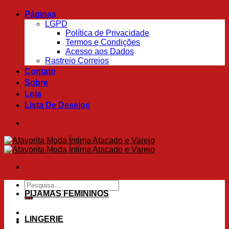
Skip
Páginas
to
LGPD
content
Política de Privacidade
Termos e Condições
Acesso aos Dados
Rastreio Correios
Contato
Sobre
Loja
Lista De Desejos
Menu
Pesquisar
por:
PIJAMAS FEMININOS
LINGERIE