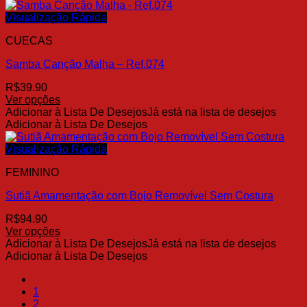
tem
através
produto
várias
R$39.90
Visualização Rápida
variantes.
CUECAS
As
opções
Samba Canção Malha – Ref.074
podem
ser
R$
39.90
escolhidas
Ver opções
na
Este
Adicionar à Lista De Desejos
Já está na lista de desejos
página
produto
Adicionar à Lista De Desejos
do
tem
produto
várias
Visualização Rápida
variantes.
FEMININO
As
opções
Sutiã Amamentação com Bojo Removível Sem Costura
podem
ser
R$
94.90
escolhidas
Ver opções
na
Este
Adicionar à Lista De Desejos
Já está na lista de desejos
página
produto
Adicionar à Lista De Desejos
do
tem
produto
várias
1
variantes.
2
As