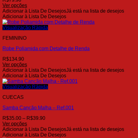
escolhidas
Ver opções
na
Este
Adicionar à Lista De Desejos
Já está na lista de desejos
página
produto
Adicionar à Lista De Desejos
do
tem
produto
várias
Visualização Rápida
variantes.
FEMININO
As
opções
Robe Poliamida com Detalhe de Renda
podem
ser
R$
134.90
escolhidas
Ver opções
na
Este
Adicionar à Lista De Desejos
Já está na lista de desejos
página
produto
Adicionar à Lista De Desejos
do
tem
produto
várias
Visualização Rápida
variantes.
CUECAS
As
opções
Samba Canção Malha – Ref.001
podem
ser
Faixa
R$
35.00
–
R$
39.90
escolhidas
de
Ver opções
na
Este
preço:
Adicionar à Lista De Desejos
Já está na lista de desejos
página
produto
R$35.00
Adicionar à Lista De Desejos
do