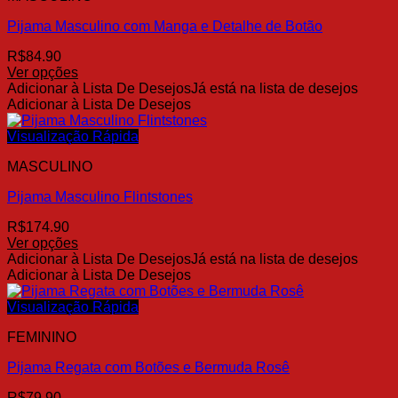
opções
Pijama Masculino com Manga e Detalhe de Botão
podem
ser
R$
84.90
escolhidas
Ver opções
na
Este
Adicionar à Lista De Desejos
Já está na lista de desejos
página
produto
Adicionar à Lista De Desejos
do
tem
produto
várias
Visualização Rápida
variantes.
MASCULINO
As
opções
Pijama Masculino Flintstones
podem
ser
R$
174.90
escolhidas
Ver opções
na
Este
Adicionar à Lista De Desejos
Já está na lista de desejos
página
produto
Adicionar à Lista De Desejos
do
tem
produto
várias
Visualização Rápida
variantes.
FEMININO
As
opções
Pijama Regata com Botões e Bermuda Rosê
podem
ser
R$
79.90