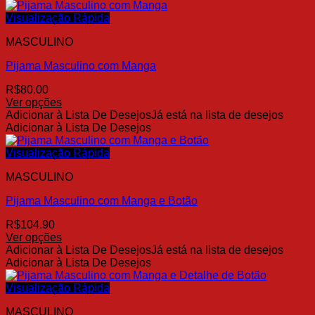
tem
produto
várias
Visualização Rápida
variantes.
MASCULINO
As
opções
Pijama Masculino com Manga
podem
ser
R$
80.00
escolhidas
Ver opções
na
Este
Adicionar à Lista De Desejos
Já está na lista de desejos
página
produto
Adicionar à Lista De Desejos
do
tem
produto
várias
Visualização Rápida
variantes.
MASCULINO
As
opções
Pijama Masculino com Manga e Botão
podem
ser
R$
104.90
escolhidas
Ver opções
na
Este
Adicionar à Lista De Desejos
Já está na lista de desejos
página
produto
Adicionar à Lista De Desejos
do
tem
produto
várias
Visualização Rápida
variantes.
MASCULINO
As