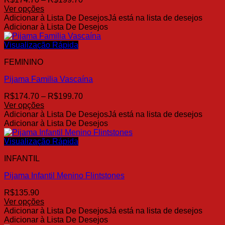
de
Ver opções
Este
preço:
Adicionar à Lista De Desejos
Já está na lista de desejos
produto
R$174.70
Adicionar à Lista De Desejos
tem
através
várias
R$199.70
Visualização Rápida
variantes.
FEMININO
As
opções
Pijama Familia Vascaína
podem
ser
Faixa
R$
174.70
–
R$
199.70
escolhidas
de
Ver opções
na
Este
preço:
Adicionar à Lista De Desejos
Já está na lista de desejos
página
produto
R$174.70
Adicionar à Lista De Desejos
do
tem
através
produto
várias
R$199.70
Visualização Rápida
variantes.
INFANTIL
As
opções
Pijama Infantil Menino Flintstones
podem
ser
R$
135.90
escolhidas
Ver opções
na
Este
Adicionar à Lista De Desejos
Já está na lista de desejos
página
produto
Adicionar à Lista De Desejos
do