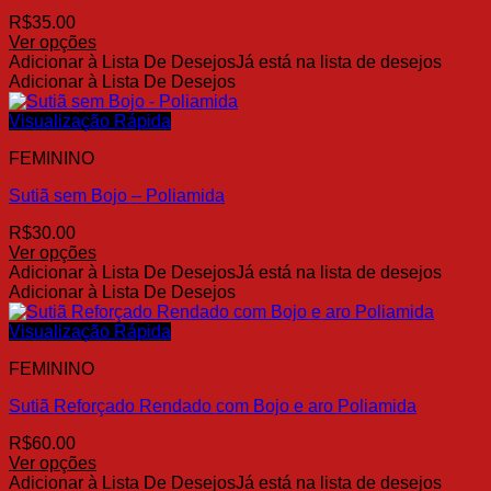
ser
R$
35.00
escolhidas
Ver opções
na
Este
Adicionar à Lista De Desejos
Já está na lista de desejos
página
produto
Adicionar à Lista De Desejos
do
tem
produto
várias
Visualização Rápida
variantes.
FEMININO
As
opções
Sutiã sem Bojo – Poliamida
podem
ser
R$
30.00
escolhidas
Ver opções
na
Este
Adicionar à Lista De Desejos
Já está na lista de desejos
página
produto
Adicionar à Lista De Desejos
do
tem
produto
várias
Visualização Rápida
variantes.
FEMININO
As
opções
Sutiã Reforçado Rendado com Bojo e aro Poliamida
podem
ser
R$
60.00
escolhidas
Ver opções
na
Este
Adicionar à Lista De Desejos
Já está na lista de desejos
página