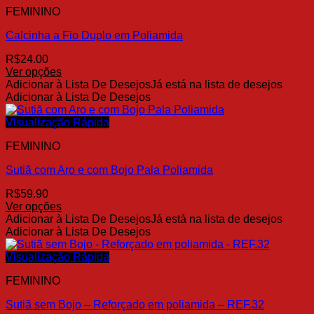
FEMININO
As
opções
Calcinha a Fio Duplo em Poliamida
podem
ser
R$
24.00
escolhidas
Ver opções
na
Este
Adicionar à Lista De Desejos
Já está na lista de desejos
página
produto
Adicionar à Lista De Desejos
do
tem
produto
várias
Visualização Rápida
variantes.
FEMININO
As
opções
Sutiã com Aro e com Bojo Pala Poliamida
podem
ser
R$
59.90
escolhidas
Ver opções
na
Este
Adicionar à Lista De Desejos
Já está na lista de desejos
página
produto
Adicionar à Lista De Desejos
do
tem
produto
várias
Visualização Rápida
variantes.
FEMININO
As
opções
Sutiã sem Bojo – Reforçado em poliamida – REF.32
podem