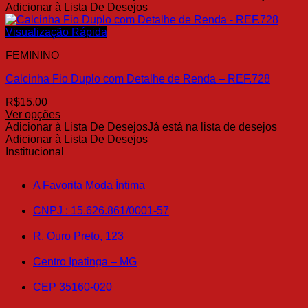
produto
Adicionar à Lista De Desejos
do
tem
produto
várias
Visualização Rápida
variantes.
FEMININO
As
opções
Calcinha Fio Duplo com Detalhe de Renda – REF.728
podem
ser
R$
15.00
escolhidas
Ver opções
na
Este
Adicionar à Lista De Desejos
Já está na lista de desejos
página
produto
Adicionar à Lista De Desejos
do
tem
Institucional
produto
várias
variantes.
A Favorita Moda Íntima
As
opções
CNPJ : 15.626.861/0001-57
podem
ser
R. Ouro Preto, 123
escolhidas
na
Centro Ipatinga – MG
página
do
produto
CEP 35160-020