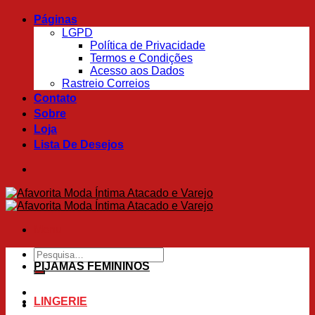
Skip
Páginas
to
LGPD
content
Política de Privacidade
Termos e Condições
Acesso aos Dados
Rastreio Correios
Contato
Sobre
Loja
Lista De Desejos
Menu
Pesquisar
por:
PIJAMAS FEMININOS
LINGERIE