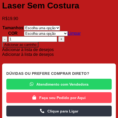
Laser Sem Costura
R$
19.90
Tamanhos
COR
Limpar
Calcinha
Fio
Adicionar ao carrinho
c/1
Adicionar à lista de desejos
Tirinha
Adicionar à lista de desejos
Laser
Sem
Costura
quantidade
DÚVIDAS OU PREFERE COMPRAR DIRETO?
Atendimento com Vendedora
Faça seu Pedido por Aqui
Clique para Ligar