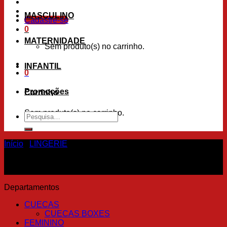
MASCULINO
Cadastre-se
0
MATERNIDADE
Sem produto(s) no carrinho.
INFANTIL
0
Promoções
Carrinho
Sem produto(s) no carrinho.
Pesquisar
por:
Início
/
LINGERIE
Departamentos
CUECAS
CUECAS BOXES
FEMININO