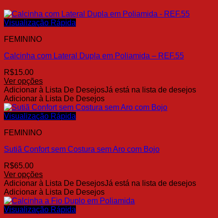
Visualização Rápida
FEMININO
Calcinha com Lateral Dupla em Poliamida – REF.55
R$
15.00
Ver opções
Este
Adicionar à Lista De Desejos
Já está na lista de desejos
produto
Adicionar à Lista De Desejos
tem
várias
Visualização Rápida
variantes.
FEMININO
As
opções
Sutiã Confort sem Costura sem Aro com Bojo
podem
ser
R$
65.00
escolhidas
Ver opções
na
Este
Adicionar à Lista De Desejos
Já está na lista de desejos
página
produto
Adicionar à Lista De Desejos
do
tem
produto
várias
Visualização Rápida
variantes.